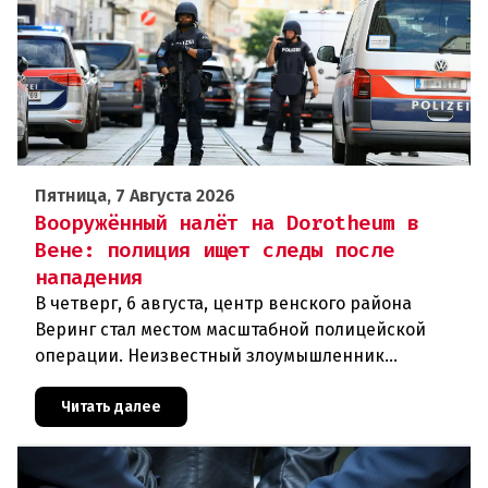
Пятница, 7 Августа 2026
Вооружённый налёт на Dorotheum в
Вене: полиция ищет следы после
нападения
В четверг, 6 августа, центр венского района
Веринг стал местом масштабной полицейской
операции. Неизвестный злоумышленник
совершил вооружённое нападение на филиал
знаменитого аукционного дома Dorotheu
Читать далее