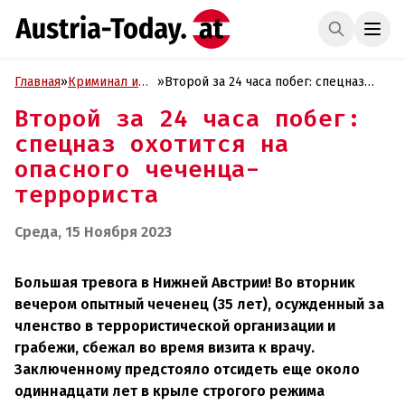
Главная
»
Криминал и
»
Второй за 24 часа побег: спецназ
Проиcшествия
охотится на опасного чеченца-
Второй за 24 часа побег:
террориста
спецназ охотится на
опасного чеченца-
террориста
Среда, 15 Ноября 2023
Большая тревога в Нижней Австрии! Во вторник
вечером опытный чеченец (35 лет), осужденный за
членство в террористической организации и
грабежи, сбежал во время визита к врачу.
Заключенному предстояло отсидеть еще около
одиннадцати лет в крыле строгого режима