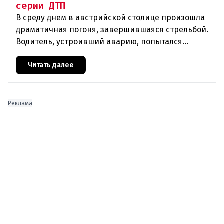
серии ДТП
В среду днем в австрийской столице произошла
драматичная погоня, завершившаяся стрельбой.
Водитель, устроивший аварию, попытался
скрыться от полиции, спровоцировав несколько
новых столкновений.Что слу
Читать далее
Реклама