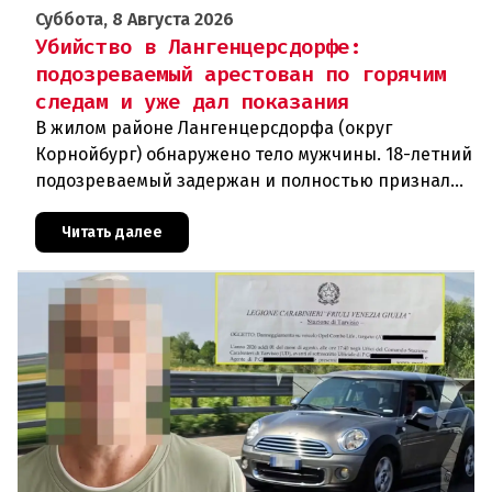
Суббота, 8 Августа 2026
Убийство в Лангенцерсдорфе:
подозреваемый арестован по горячим
следам и уже дал показания
В жилом районе Лангенцерсдорфа (округ
Корнойбург) обнаружено тело мужчины. 18-летний
подозреваемый задержан и полностью признал
свою вину. По данным следствия, преступление
могло быть совершено на поч
Читать далее