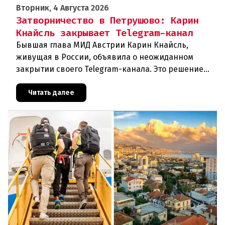
Вторник, 4 Августа 2026
Затворничество в Петрушово: Карин
Кнайсль закрывает Telegram-канал
Бывшая глава МИД Австрии Карин Кнайсль,
живущая в России, объявила о неожиданном
закрытии своего Telegram-канала. Это решение
стало очередным эпизодом в череде
противоречивых заявлений и нарастающего
Читать далее