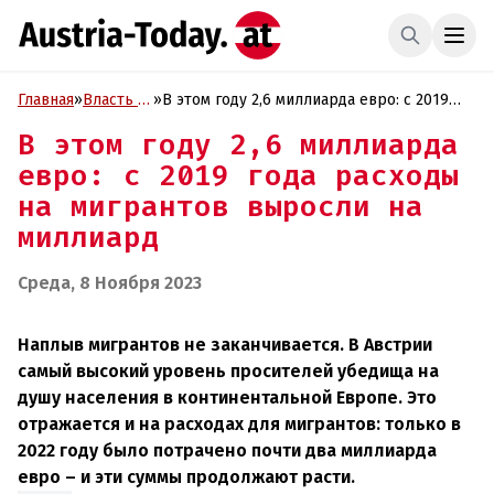
Главная
»
Власть и
»
В этом году 2,6 миллиарда евро: с 2019
Политика
года расходы на мигрантов выросли на
В этом году 2,6 миллиарда
миллиард
евро: с 2019 года расходы
на мигрантов выросли на
миллиард
Среда, 8 Ноября 2023
Наплыв мигрантов не заканчивается. В Австрии
самый высокий уровень просителей убедища на
душу населения в континентальной Европе. Это
отражается и на расходах для мигрантов: только в
2022 году было потрачено почти два миллиарда
евро – и эти суммы продолжают расти.