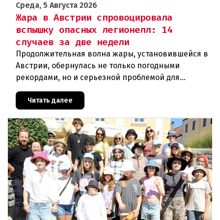
Среда, 5 Августа 2026
Жара в Австрии спровоцировала
вспышку опасных легионелл: 14
случаев за две недели
Продолжительная волна жары, установившейся в
Австрии, обернулась не только погодными
рекордами, но и серьезной проблемой для
здравоохранения. Власти регистрируют резкий
рост случаев заражения легионел
Читать далее