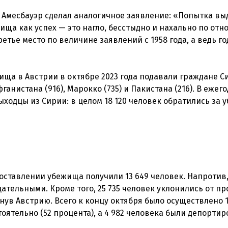
 Амесбауэр сделал аналогичное заявление: «Попытка вы
ища как успех — это нагло, бесстыдно и нахально по от
етье место по величине заявлений с 1958 года, а ведь го
ща в Австрии в октябре 2023 года подавали граждане С
фганистана (916), Марокко (735) и Пакистана (216). В ежег
ходцы из Сирии: в целом 18 120 человек обратились за
ставлении убежища получили 13 649 человек. Напротив, 
тельными. Кроме того, 25 735 человек уклонились от пр
ув Австрию. Всего к концу октября было осуществлено 1
тоятельно (52 процента), а 4 982 человека были депорти