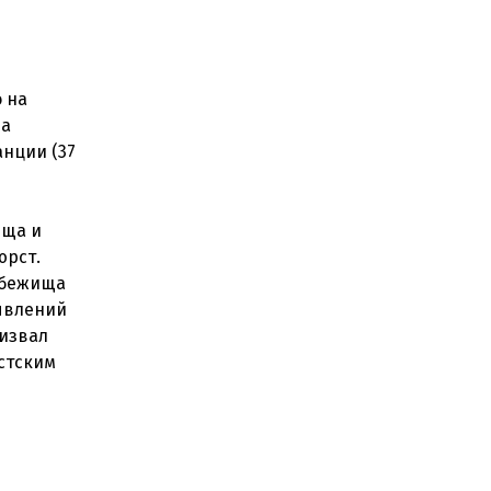
о на
ща
анции (37
ища и
юрст.
убежища
аявлений
ризвал
истским