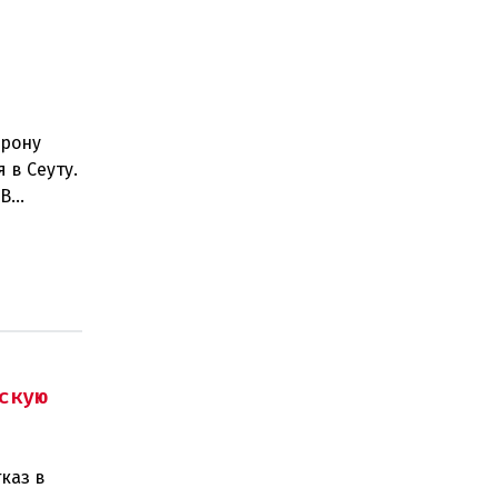
орону
 в Сеуту.
.В
скую
каз в