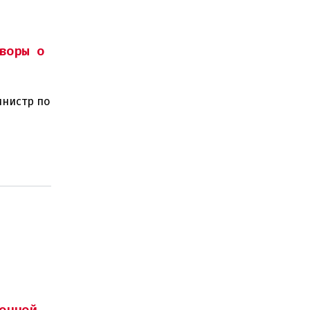
воры о
инистр по
ного
онной