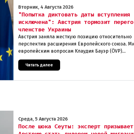
Вторник, 4 Августа 2026
"Попытка диктовать даты вступления
исключена": Австрия тормозит перего
членстве Украины
Австрия заняла жесткую позицию относительно
перспектив расширения Европейского союза. М
европейским вопросам Клаудия Бауэр (ÖVP)
категорически исключила возможность ускорен
присоединения
Читать далее
Среда, 5 Августа 2026
После шока Сеуты: эксперт призывает
Австрию стать лидером новой миграци