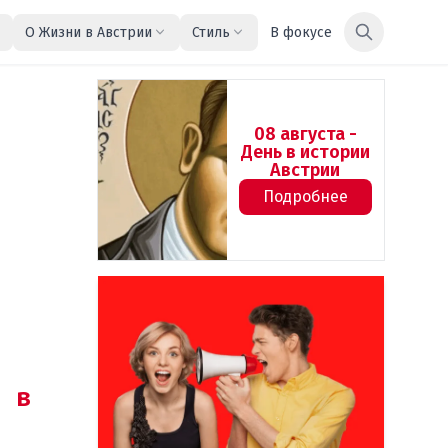
О Жизни в Австрии
Стиль
В фокусе
08 августа -
День в истории
Австрии
Подробнее
 в