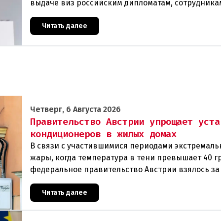
выдаче виз российским дипломатам, сотрудника
посольства и работникам международных орган
которые
Читать далее
Четверг, 6 Августа 2026
Правительство Австрии упрощает уста
кондиционеров в жилых домах
В связи с участившимися периодами экстремаль
жары, когда температура в тени превышает 40 г
федеральное правительство Австрии взялось з
проблемы перегрева жилых помещений. В среду
Читать далее