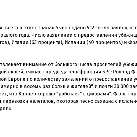
 всего в этих странах было подано 912 тысяч заявок, чт
рошлого года. Число заявлений о предоставлении убежи
ов), Италии (63 процента), Испании (40 процентов) и Фр
отвлекает внимание от большого числа просителей убеж
дой людей, считает председатель фракции SPÖ Роланд Ф
ной Европе по количеству заявлений о предоставлении 
римерно в восемь раз больше жителей" и почти 30 000 з
ет, что Карнер хорошо "работает" с цифрами". Фюрст п
й перевозки нелегалов, «которая тесно связана с ислам