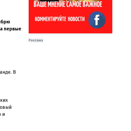
ябрю
за первые
Реклама
анде. В
ских
зовый
 и