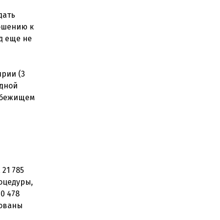
дать
ношению к
д еще не
ирии (3
одной
 убежищем
21 785
оцедуры,
0 478
рованы