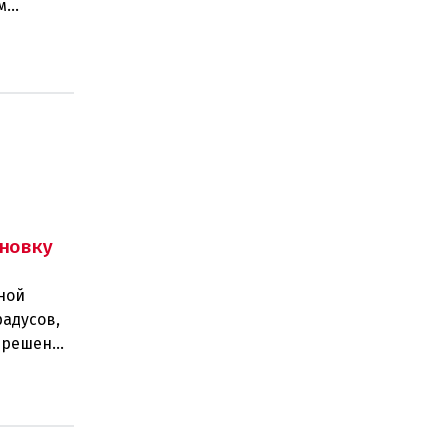
м
изаций,
новку
ной
радусов,
а решение
 н