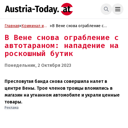
Главная
»
Криминал и
»
В Вене снова ограбление с
Проиcшествия
автотараном: нападение на
В Вене снова ограбление с
роскошный бутик
автотараном: нападение на
роскошный бутик
Понедельник, 2 Октября 2023
Пресловутая банда снова совершила налет в
центре Вены. Трое членов троицы вломились в
магазин на угнанном автомобиле и украли ценные
товары.
Реклама