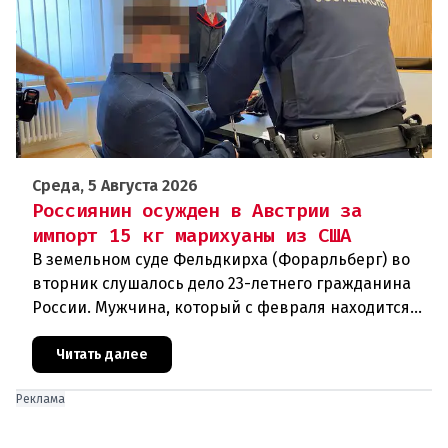
Среда, 5 Августа 2026
Россиянин осужден в Австрии за
импорт 15 кг марихуаны из США
В земельном суде Фельдкирха (Форарльберг) во
вторник слушалось дело 23-летнего гражданина
России. Мужчина, который с февраля находится
под стражей, обвинялся в том, что на протяжении
полугода организо
Читать далее
Реклама