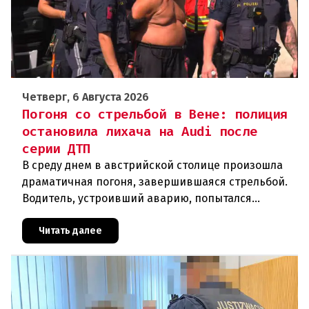
Четверг, 6 Августа 2026
Погоня со стрельбой в Вене: полиция
остановила лихача на Audi после
серии ДТП
В среду днем в австрийской столице произошла
драматичная погоня, завершившаяся стрельбой.
Водитель, устроивший аварию, попытался
скрыться от полиции, спровоцировав несколько
новых столкновений.Что слу
Читать далее