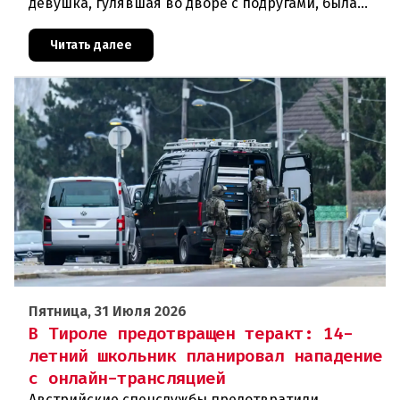
девушка, гулявшая во дворе с подругами, была
ранена выстрелом из пневматического оружия.
Полиция задержала двух п
Читать далее
Пятница, 31 Июля 2026
В Тироле предотвращен теракт: 14-
летний школьник планировал нападение
с онлайн-трансляцией
Австрийские спецслужбы предотвратили