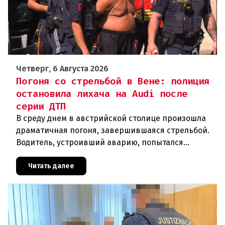
Четверг, 6 Августа 2026
Погоня со стрельбой в Вене: полиция
остановила лихача на Audi после
серии ДТП
В среду днем в австрийской столице произошла
драматичная погоня, завершившаяся стрельбой.
Водитель, устроивший аварию, попытался
скрыться от полиции, спровоцировав несколько
новых столкновений.Что слу
Читать далее