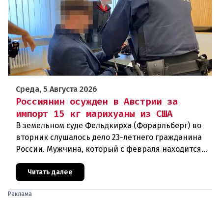
Среда, 5 Августа 2026
Россиянин осужден в Австрии за
импорт 15 кг марихуаны из США
В земельном суде Фельдкирха (Форарльберг) во
вторник слушалось дело 23-летнего гражданина
России. Мужчина, который с февраля находится
под стражей, обвинялся в том, что на протяжении
полугода организо
Читать далее
Реклама