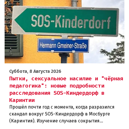
Суббота, 8 Августа 2026
Пытки, сексуальное насилие и "чёрная
педагогика": новые подробности
расследования SOS-Киндердорф в
Каринтии
Прошёл почти год с момента, когда разразился
скандал вокруг SOS-Киндердорф в Мосбурге
(Каринтия). Изучение случаев сокрытия
преступлений против детей вылилось в