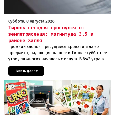
Суббота, 8 Августа 2026
Тироль сегодня проснулся от
землетрясения: магнитуда 3,5 в
районе Халля
Громкий хлопок, трясущиеся кровати и даже
предметы, падающие на пол: в Тироле субботнее
утро для многих началось с испуга. В 6:42 утра в
районе Халля произошло землетрясение.Данные
сейсмологовПо данны
Читать далее