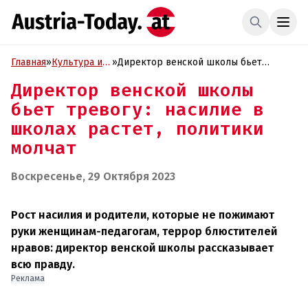
Главная
»
Культура и
»
Директор венской школы бьет
Образование
тревогу: насилие в школах растет,
Директор венской школы
политики молчат
бьет тревогу: насилие в
школах растет, политики
молчат
Воскресенье, 29 Октября 2023
Рост насилия и родители, которые не пожимают
руки женщинам-педагогам, террор блюстителей
нравов: директор венской школы рассказывает
всю правду.
Реклама