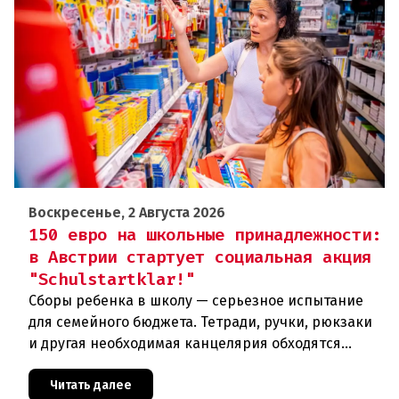
Воскресенье, 2 Августа 2026
150 евро на школьные принадлежности:
в Австрии стартует социальная акция
"Schulstartklar!"
Сборы ребенка в школу — серьезное испытание
для семейного бюджета. Тетради, ручки, рюкзаки
и другая необходимая канцелярия обходятся
родителям в круглую сумму. Чтобы поддержать
семьи с низкими доходам
Читать далее