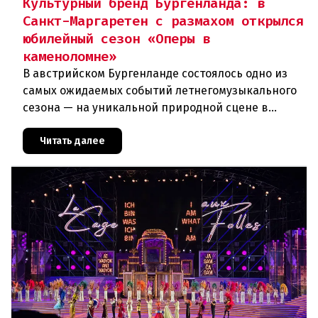
Культурный бренд Бургенланда: в
Санкт-Маргаретен с размахом открылся
юбилейный сезон «Оперы в
каменоломне»
В австрийском Бургенланде состоялось одно из
самых ожидаемых событий летнегомузыкального
сезона — на уникальной природной сцене в
римской каменоломне Санкт-Маргаретен (St.
Margarethen) прошла грандиоз
Читать далее