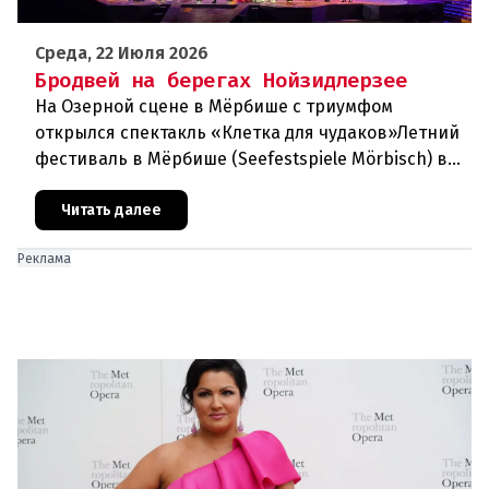
Среда, 22 Июля 2026
Бродвей на берегах Нойзидлерзее
На Озерной сцене в Мёрбише с триумфом
открылся спектакль «Клетка для чудаков»Летний
фестиваль в Мёрбише (Seefestspiele Mörbisch) в
очередной раз подтвердил свой
статусэкспериментальной и прогрессивной
Читать далее
Реклама