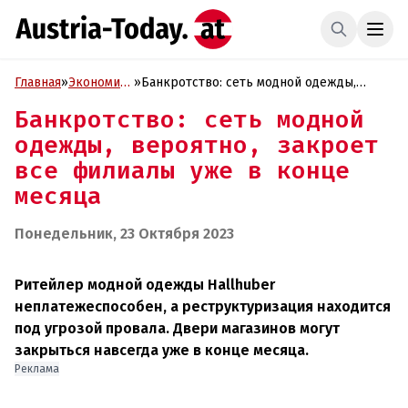
Главная
»
Экономика
»
Банкротство: сеть модной одежды,
и Бизнес
вероятно, закроет все филиалы уже в
Банкротство: сеть модной
конце месяца
одежды, вероятно, закроет
все филиалы уже в конце
месяца
Понедельник, 23 Октября 2023
Ритейлер модной одежды Hallhuber
неплатежеспособен, а реструктуризация находится
под угрозой провала. Двери магазинов могут
закрыться навсегда уже в конце месяца.
Реклама