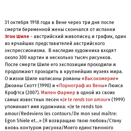
31 октября 1918 года в Вене через три дня после
смерти беременной жены скончался от испанки
Эгон Шиле
- австрийский живописец и график, один
из ярчайших представителей австрийского
экспрессионизма. В наследие художника входят
около 300 картин и несколько тысяч рисунков.
После смерти Шиле его экспозиции проходили и
продолжают проходить в крупнейших музеях мира.
О жизни Шиле написаны романы «
Высокомерие
»
Джоаны Скотт (1990) и «
Порнограф из Вены
» Люиса
Крофтса (2007).
Милен Фармер
в одной из своих
самых известных песен «
Je te rends ton amour
» (1999)
упоминает имя художника: «Je te rends ton
amour/Redeviens les contours/De mon seul maître:
Egon Shiele et…» (Я возвращаю твою любовь/Стану
вновь контуром рисунка/Моего единственного