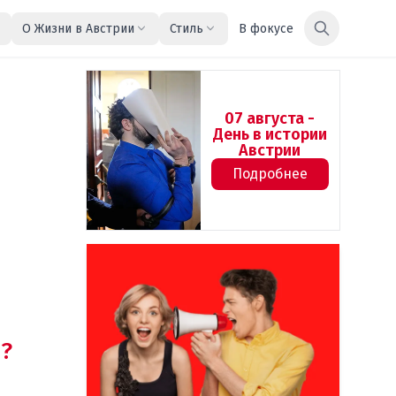
О Жизни в Австрии
Стиль
В фокусе
07 августа -
День в истории
Австрии
Подробнее
?