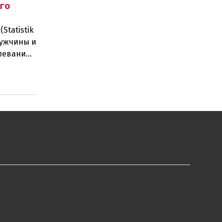
го
Statistik
мужчины и
леваний.