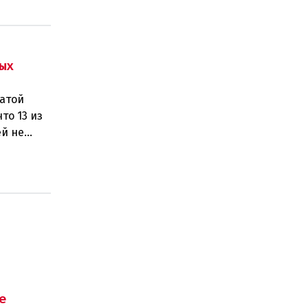
ых
латой
то 13 из
ей не
е