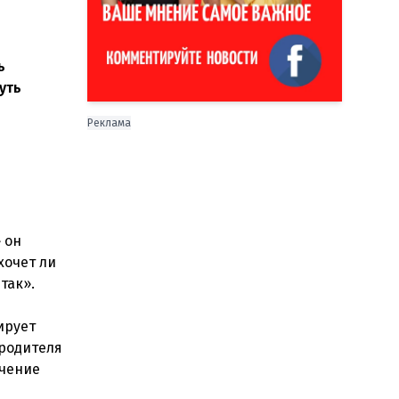
ь
уть
Реклама
 он
хочет ли
так».
ирует
 родителя
ечение