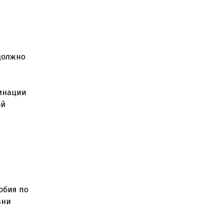
 должно
цинации
ой
обия по
зни