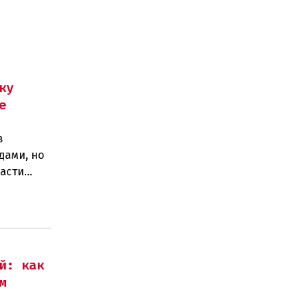
ку
е
в
дами, но
ласти
егионел
й: как
м