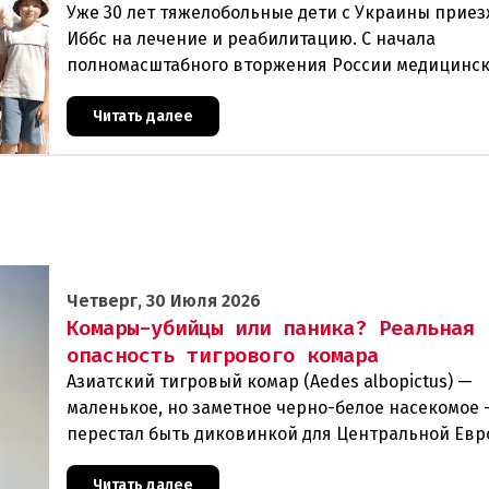
Уже 30 лет тяжелобольные дети с Украины прие
Иббс на лечение и реабилитацию. С начала
полномасштабного вторжения России медицинс
помощь на родине стала еще менее доступной.Т
Чернобыля
Читать далее
Четверг, 30 Июля 2026
Комары-убийцы или паника? Реальная
опасность тигрового комара
Азиатский тигровый комар (Aedes albopictus) —
маленькое, но заметное черно-белое насекомое
перестал быть диковинкой для Центральной Евр
последние годы он прочно обосновался в регион
теперь
Читать далее