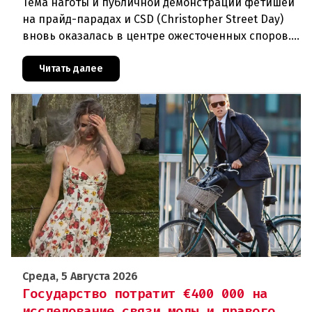
Тема наготы и публичной демонстрации фетишей
на прайд-парадах и CSD (Christopher Street Day)
вновь оказалась в центре ожесточенных споров.
То, что для многих представителей ЛГБТК+
является выражением
Читать далее
Среда, 5 Августа 2026
Государство потратит €400 000 на
исследование связи моды и правого