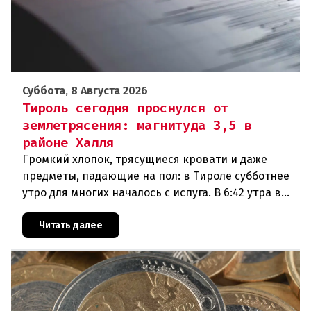
Суббота, 8 Августа 2026
Тироль сегодня проснулся от
землетрясения: магнитуда 3,5 в
районе Халля
Громкий хлопок, трясущиеся кровати и даже
предметы, падающие на пол: в Тироле субботнее
утро для многих началось с испуга. В 6:42 утра в
районе Халля произошло землетрясение.Данные
сейсмологовПо данны
Читать далее