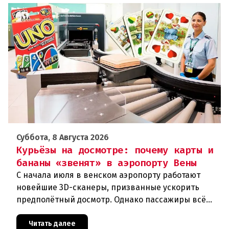
Суббота, 8 Августа 2026
Курьёзы на досмотре: почему карты и
бананы «звенят» в аэропорту Вены
С начала июля в венском аэропорту работают
новейшие 3D-сканеры, призванные ускорить
предполётный досмотр. Однако пассажиры всё
чаще сталкиваются с курьёзами: их багаж
отправляют на дополнительную пров
Читать далее