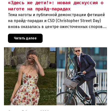
«Здесь же дети!»: новая дискуссия о
наготе на прайд-парадах
Тема наготы и публичной демонстрации фетишей
на прайд-парадах и CSD (Christopher Street Day)
вновь оказалась в центре ожесточенных споров.
То, что для многих представителей ЛГБТК+
является выражением
Читать далее