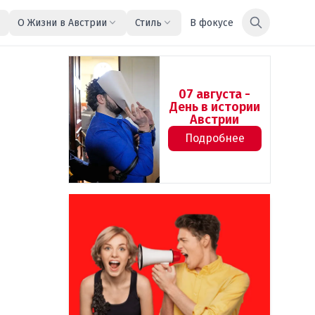
О Жизни в Австрии
Стиль
В фокусе
07 августа -
День в истории
Австрии
Подробнее