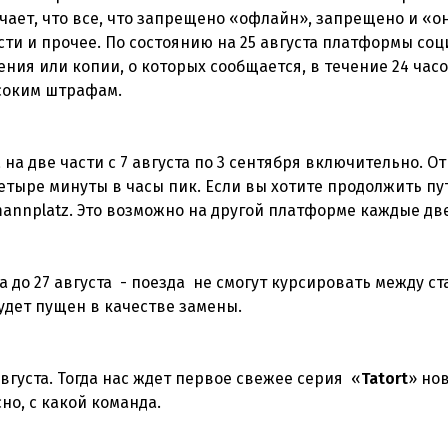
значает, что все, что запрещено «офлайн», запрещено и «о
ти и прочее. По состоянию на 25 августа платформы со
ния или копии, о которых сообщается, в течение 24 часо
соким штрафам.
на две части с 7 августа по 3 сентября включительно. От
етыре минуты в часы пик. Если вы хотите продолжить пу
mannplatz. Это возможно на другой платформе каждые д
а до 27 августа - поезда не смогут курсировать между с
будет пущен в качестве замены.
вгуста. Тогда нас ждет первое свежее серия «
Tatort
» но