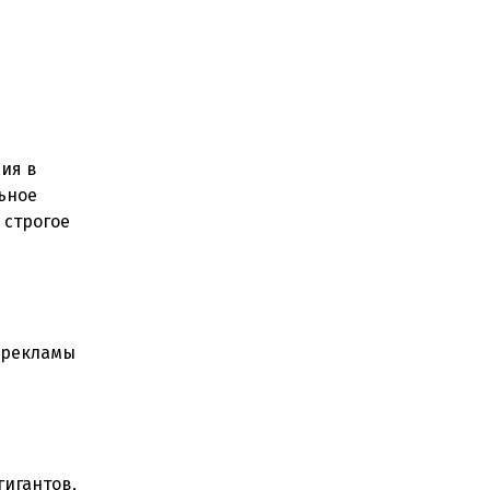
ия в
ьное
 строгое
з рекламы
игантов,