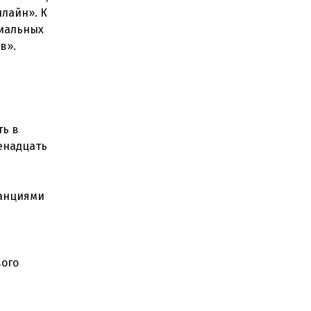
нлайн». К
циальных
в».
ть в
венадцать
танциями
вого