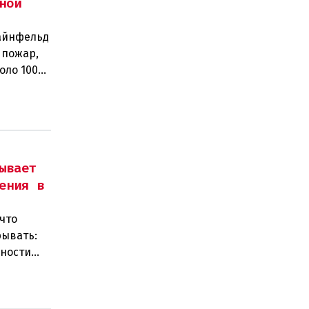
ной
тайнфельд
 пожар,
оло 100
ывает
ения в
что
рывать:
нности
 замен