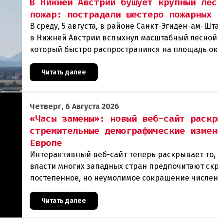
В Нижней Австрии бушует крупный лес
пожар: пострадали шестеро пожарных
В среду, 5 августа, в районе Санкт-Эгиден-ам-Ш
в Нижней Австрии вспыхнул масштабный лесной
который быстро распространился на площадь ок
гектаров. В ходе тушения пострадали шесте
Читать далее
Четверг, 6 Августа 2026
«Часы замены»: новый веб-сайт раскр
стремительные демографические измен
Европе
Интерактивный веб-сайт теперь раскрывает то, 
власти многих западных стран предпочитают ск
постепенное, но неумолимое сокращение числе
населения европейского происхождения. «Часы
Читать далее