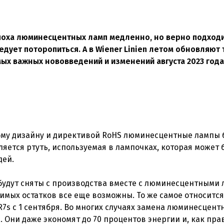
 Эпоха люминесцентных ламп медленно, но верно подходи
ледует поторопиться. А в Wiener Linien летом обновляют 
ых важных нововведений и изменений августа 2023 года
кому дизайну и директивой RoHS люминесцентные лампы 
ляется ртуть, используемая в лампочках, которая может 
дей.
8 будут сняты с производства вместе с люминесцентными
имых остатков все еще возможны. То же самое относится
7s с 1 сентября. Во многих случаях замена люминесцент
Они даже экономят до 70 процентов энергии и, как пра