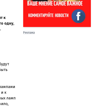
т к
то одну,
.
Реклама
будут
быть
 лампами
 и к
ных ламп
вило,