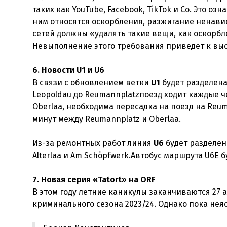
таких как YouTube, Facebook, TikTok и Co. Это о
ним относятся оскорбления, разжигание ненавис
сетей должны «удалять такие вещи, как оскорбле
Невыполнение этого требования приведет к вы
6. Новости U1 и U6
В связи с обновлением ветки
U1
будет разделена 
Leopoldau до Reumannplatzпоезд ходит каждые ч
Oberlaa, необходима пересадка на поезд на Reu
минут между Reumannplatz и Oberlaa.
Из-за ремонтных работ линия
U6
будет разделен
Alterlaa и Am Schöpfwerk.Автобус маршрута U6E 
7. Новая серия «Tatort» на ORF
В этом году летние каникулы заканчиваются 27 а