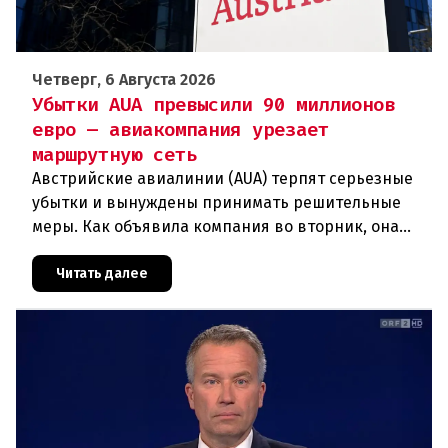
Четверг, 6 Августа 2026
Убытки AUA превысили 90 миллионов
евро — авиакомпания урезает
маршрутную сеть
Австрийские авиалинии (AUA) терпят серьезные
убытки и вынуждены принимать решительные
меры. Как объявила компания во вторник, она
отменяет рейсы по маршруту Вена —
Грац.Причиной столь жесткой экономии
Читать далее