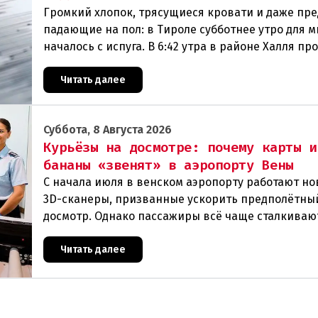
Громкий хлопок, трясущиеся кровати и даже пр
падающие на пол: в Тироле субботнее утро для м
началось с испуга. В 6:42 утра в районе Халля п
землетрясение.Данные сейсмологовПо данны
Читать далее
Суббота, 8 Августа 2026
Курьёзы на досмотре: почему карты и
бананы «звенят» в аэропорту Вены
С начала июля в венском аэропорту работают н
3D-сканеры, призванные ускорить предполётны
досмотр. Однако пассажиры всё чаще сталкиваю
курьёзами: их багаж отправляют на дополнител
Читать далее