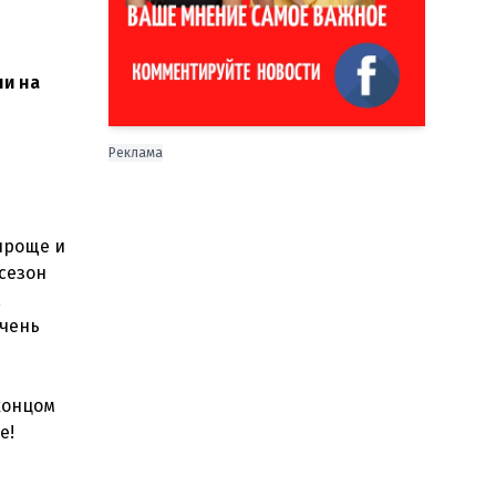
ли на
Реклама
проще и
 сезон
а
очень
концом
е!