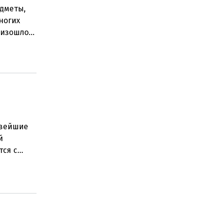
едметы,
ногих
роизошло
овейшие
й
тся с
ьную пров