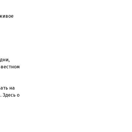
 живое
дни,
звестном
ать на
. Здесь о