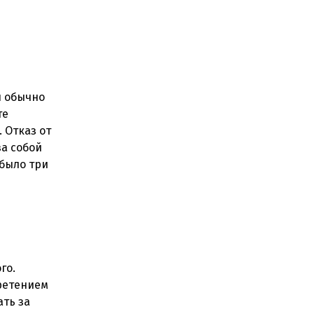
и обычно
те
. Отказ от
а собой
 было три
го.
бретением
ать за