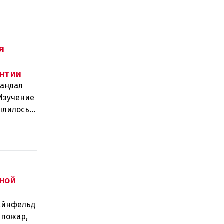
я
нтии
кандал
 Изучение
ылилось в
ной
тайнфельд
 пожар,