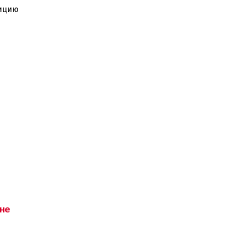
зицию
не