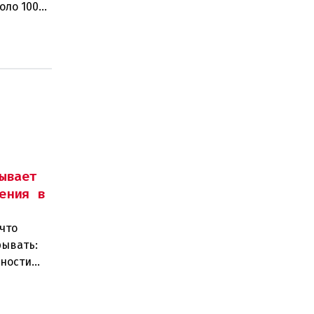
оло 100
ывает
ения в
что
рывать:
нности
 замен