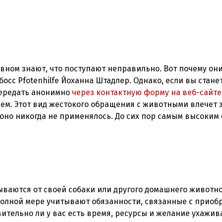
вном знают, что поступают неправильно. Вот почему он
осс Pfotenhilfe Йоханна Штадлер. Однако, если вы стане
ередать анонимно
через контактную форму на веб-сайте
м. Этот вид жестокого обращения с животными влечет з
 оно никогда не применялось. До сих пор самым высоким
ываются от своей собаки или другого домашнего животно
 полной мере учитывают обязанности, связанные с прио
ительно ли у вас есть время, ресурсы и желание ухажив