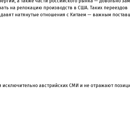
ергии, а также части российского рынка — довольно зам
чать на релокацию производств в США. Таких переездов
ю давят натянутые отношения с Китаем — важным постав
ки исключительно австрийских СМИ и не отражают позиц