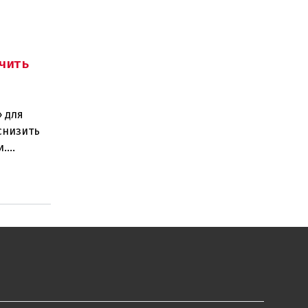
чить
 для
снизить
и.
ано