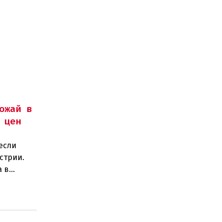
ожай в
 цен
если
стрии.
а в
тов.