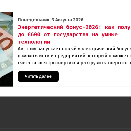
Понедельник, 3 Августа 2026
Энергетический бонус-2026: как полу
до €600 от государства на умные
технологии
Австрия запускает новый «электрический бонус»
домохозяйств и предприятий, который поможет 
счета за электроэнергию и разгрузить энергосет
Частные лица могут получить до 600 евро на уст
Читать далее