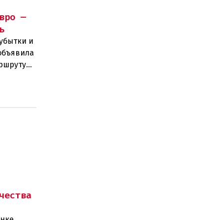
вро —
ь
убытки и
объявила
аршруту
чества
ынке