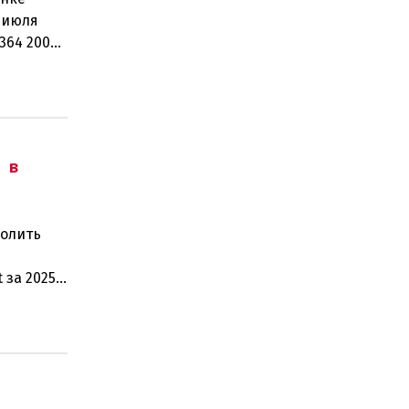
 июля
364 200
рабо
 в
волить
 за 2025