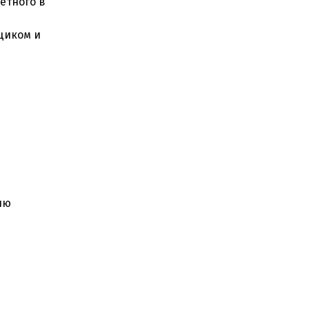
етного в
щиком и
ию