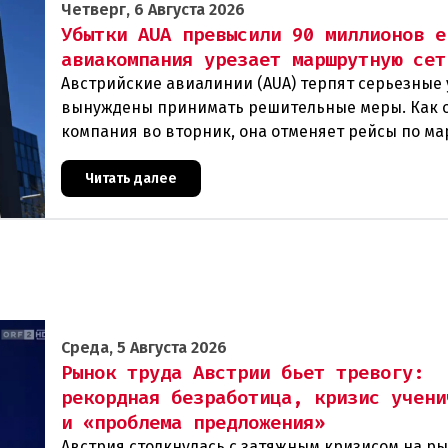
Четверг, 6 Августа 2026
Убытки AUA превысили 90 миллионов е
авиакомпания урезает маршрутную сет
Австрийские авиалинии (AUA) терпят серьезные 
вынуждены принимать решительные меры. Как 
компания во вторник, она отменяет рейсы по м
Вена — Грац.Причиной столь жесткой экономии
Читать далее
Среда, 5 Августа 2026
Рынок труда Австрии бьет тревогу:
рекордная безработица, кризис учени
и «проблема предложения»
Австрия столкнулась с затяжным кризисом на р