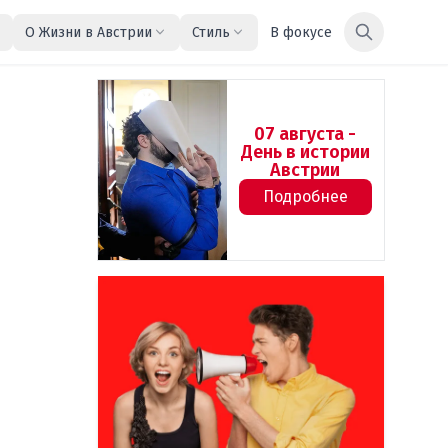
О Жизни в Австрии
Стиль
В фокусе
07 августа -
День в истории
Австрии
Подробнее