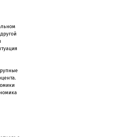
альном
 другой
и
итуация
крупные
оцента.
номики
ономика