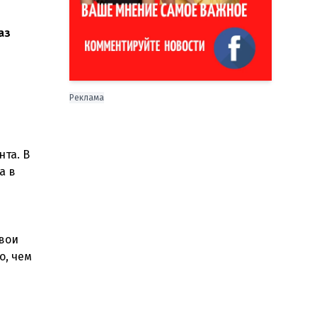
аз
Реклама
я
нта. В
а в
свои
о, чем