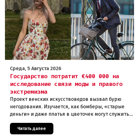
Среда, 5 Августа 2026
Государство потратит €400 000 на
исследование связи моды и правого
экстремизма
Проект венских искусствоведов вызвал бурю
негодования. Изучается, как бомберы, «старые
деньги» и даже платья в цветочек могут служить
инструментом пропаганды. Оппоненты требуют
ответа от министра наук
Читать далее