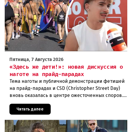
Пятница, 7 Августа 2026
«Здесь же дети!»: новая дискуссия о
наготе на прайд-парадах
Тема наготы и публичной демонстрации фетишей
на прайд-парадах и CSD (Christopher Street Day)
вновь оказалась в центре ожесточенных споров.
То, что для многих представителей ЛГБТК+
является выражением
Читать далее