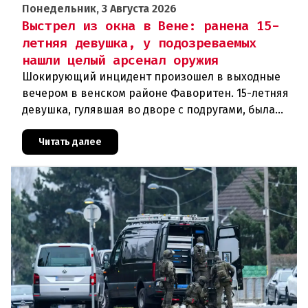
Понедельник, 3 Августа 2026
Выстрел из окна в Вене: ранена 15-
летняя девушка, у подозреваемых
нашли целый арсенал оружия
Шокирующий инцидент произошел в выходные
вечером в венском районе Фаворитен. 15-летняя
девушка, гулявшая во дворе с подругами, была
ранена выстрелом из пневматического оружия.
Полиция задержала двух п
Читать далее