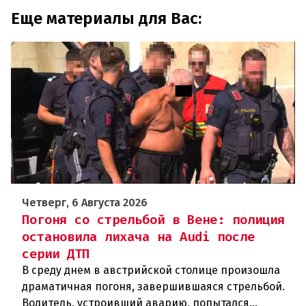
Еще материалы для Вас:
Четверг, 6 Августа 2026
Погоня со стрельбой в Вене: полиция
остановила лихача на Audi после
серии ДТП
В среду днем в австрийской столице произошла
драматичная погоня, завершившаяся стрельбой.
Водитель, устроивший аварию, попытался