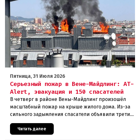
Пятница, 31 Июля 2026
Серьезный пожар в Вене-Майдлинг: AT-
Alert, эвакуация и 150 спасателей
В четверг в районе Вены-Майдлинг произошёл
масштабный пожар на крыше жилого дома. Из-за
сильного задымления спасатели объявили третий
уровень тревоги и задействовали 36 единиц
техники. Огонь удалось п
Читать далее