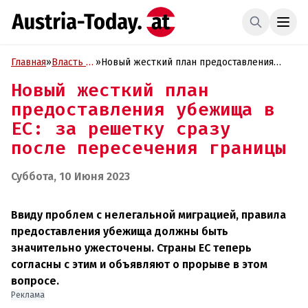
Главная
»
Власть и
»
Новый жесткий план предоставления
Политика
убежища в ЕС: за решетку сразу после
Новый жесткий план
пересечения границы
предоставления убежища в
ЕС: за решетку сразу
после пересечения границы
Суббота, 10 Июня 2023
Ввиду проблем с нелегальной миграцией, правила
предоставления убежища должны быть
значительно ужесточены. Страны ЕС теперь
согласны с этим и объявляют о прорыве в этом
вопросе.
Реклама