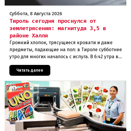
Суббота, 8 Августа 2026
Тироль сегодня проснулся от
землетрясения: магнитуда 3,5 в
районе Халля
Громкий хлопок, трясущиеся кровати и даже
предметы, падающие на пол: в Тироле субботнее
утро для многих началось с испуга. В 6:42 утра в
районе Халля произошло землетрясение.Данные
сейсмологовПо данны
Читать далее