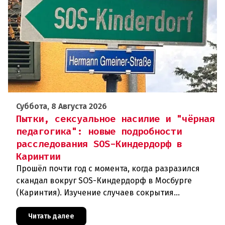
Суббота, 8 Августа 2026
Пытки, сексуальное насилие и "чёрная
педагогика": новые подробности
расследования SOS-Киндердорф в
Каринтии
Прошёл почти год с момента, когда разразился
скандал вокруг SOS-Киндердорф в Мосбурге
(Каринтия). Изучение случаев сокрытия
преступлений против детей вылилось в
масштабное расследование, которое продо
Читать далее