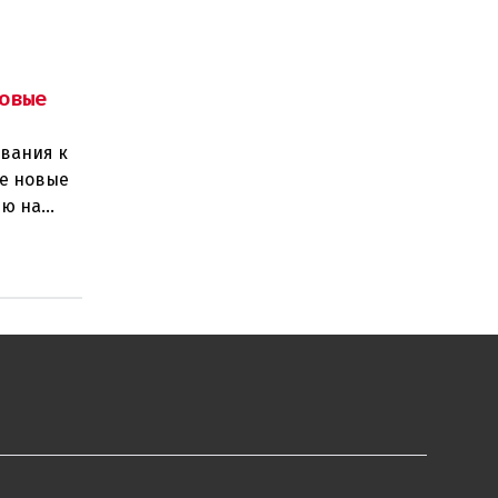
овые
вания к
се новые
ию на