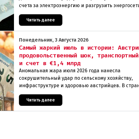
счета за электроэнергию и разгрузить энергосет
Частные лица могут получить до 600 евро на уст
Читать далее
Понедельник, 3 Августа 2026
Самый жаркий июль в истории: Австри
продовольственный шок, транспортный
и счет в €1,4 млрд
Аномальная жара июля 2026 года нанесла
сокрушительный удар по сельскому хозяйству,
инфраструктуре и здоровью австрийцев. В стра
фиксируются исторические температурные мак
массовая гибель урож
Читать далее