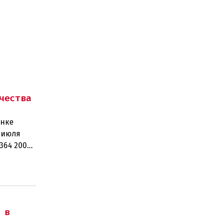
чества
ынке
 июля
364 200
рабо
 в