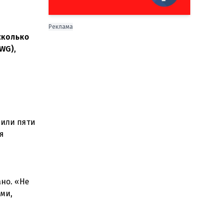
Реклама
сколько
WG),
 или пяти
я
но. «Не
ами,