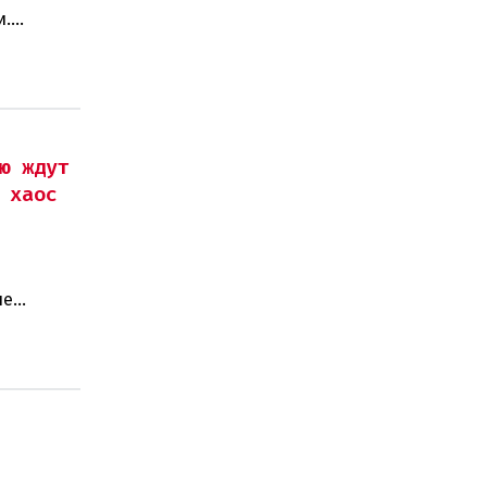
и.
ано
ю ждут
 хаос
не
симумы,