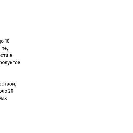
о 10
 те,
сти в
родуктов
рством,
оло 20
рых