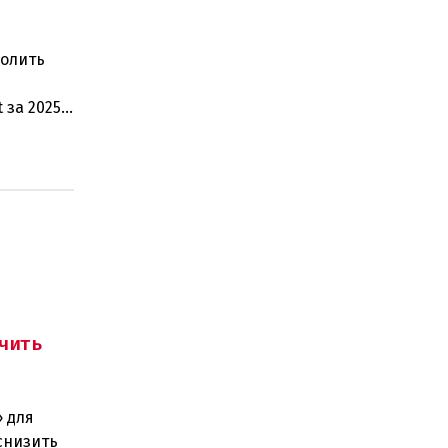
волить
 за 2025
чить
 для
снизить