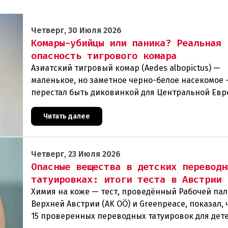
Четверг, 30 Июля 2026
Комары-убийцы или паника? Реальная
опасность тигрового комара
Азиатский тигровый комар (Aedes albopictus) —
маленькое, но заметное черно-белое насекомое
перестал быть диковинкой для Центральной Евр
последние годы он прочно обосновался в регион
теперь
Читать далее
Четверг, 23 Июля 2026
Опасные вещества в детских переводн
татуировках: итоги теста в Австрии
Химия на коже — тест, проведённый Рабочей па
Верхней Австрии (AK OÖ) и Greenpeace, показал, ч
15 проверенных переводных татуировок для дет