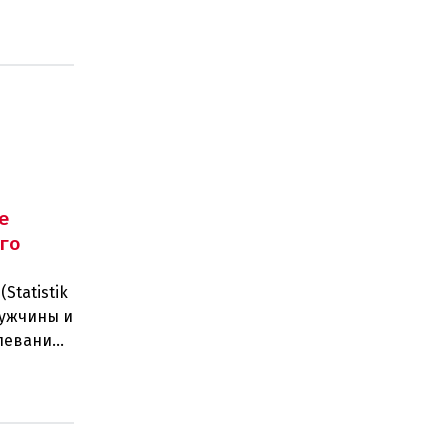
е
го
Statistik
мужчины и
леваний.