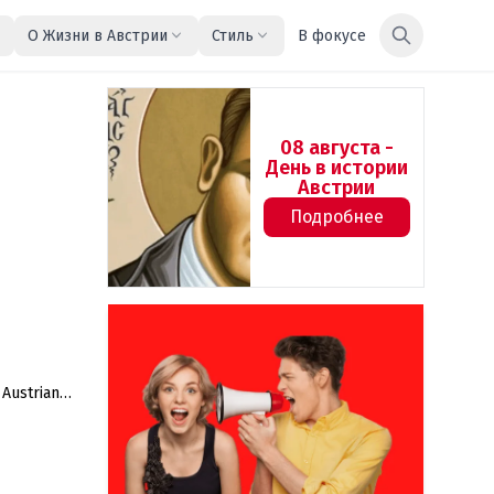
О Жизни в Австрии
Стиль
В фокусе
08 августа -
День в истории
Австрии
Подробнее
Austrian
 вакцины в