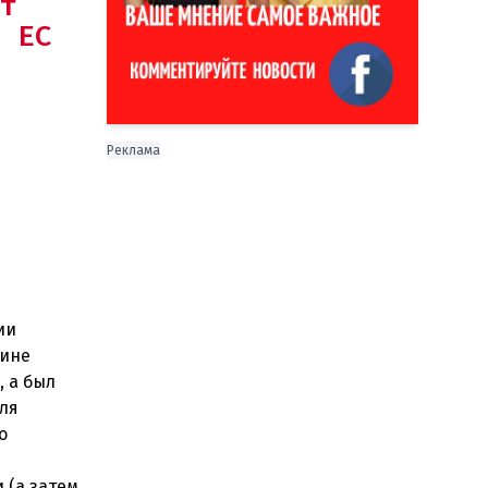
т
 ЕС
Реклама
ии
дине
, а был
для
о
 (а затем