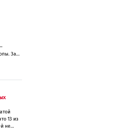
 —
опы. За
е и
ых
латой
то 13 из
ей не