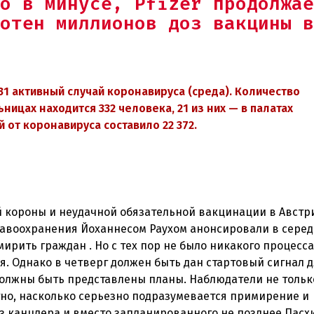
о в минусе, Pfizer продолжае
отен миллионов доз вакцины в
31
активный случай коронавируса (среда
)
. Количество
ьницах находится 332 человека, 21 из них
—
в палатах
й от коронавируса составило 22 372
.
й короны и неудачной обязательной вакцинации в Австр
равоохранения Йоханнесом Раухом анонсировали в сере
мирить граждан . Но с тех пор не было никакого процесса
. Однако в четверг должен быть дан стартовый сигнал 
 должны быть представлены планы. Наблюдатели не тольк
стно, насколько серьезно подразумевается примирение и
з канцлера и вместо запланированного не позднее Пасхи