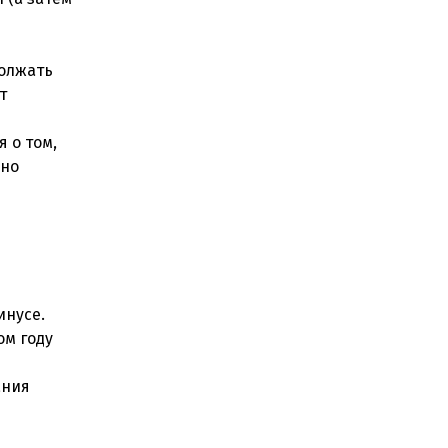
должать
т
 о том,
 но
инусе.
ом году
ания