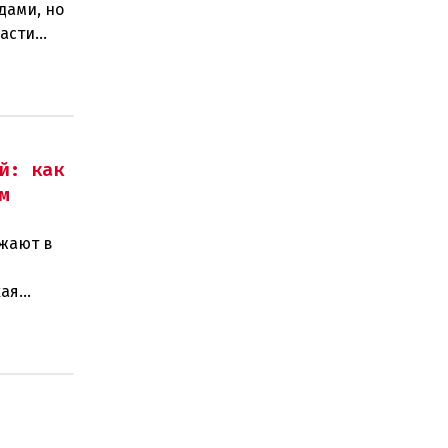
дами, но
ласти
егионел
й: как
м
зжают в
кая
рагедия