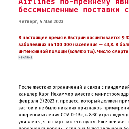
Airlines по-прежнему явн
бессмысленные поставки с
Четверг, 4 Мая 2023
В настоящее время в Австрии насчитывается 9 3
заболевших на 100 000 населения
— 43
,8.
В бол
интенсивной помощи (
занято 1%
). Число смерте
Реклама
После жестких ограничений в связи с пандемие
канцлер Карл Нехаммер вместе с министром зд
февраля (!) 2023 г. процесс, который должен при
застой и не было никаких признаков примирения
«переосмысления COVID-19», в 8:30 утра людям
удивлены, что старт так затянулся. Еще неизве
переоценка короны, если она будет запущена бе