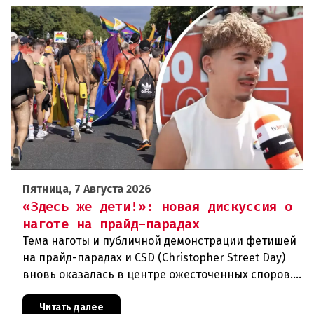
Пятница, 7 Августа 2026
«Здесь же дети!»: новая дискуссия о
наготе на прайд-парадах
Тема наготы и публичной демонстрации фетишей
на прайд-парадах и CSD (Christopher Street Day)
вновь оказалась в центре ожесточенных споров.
То, что для многих представителей ЛГБТК+
является выражением
Читать далее