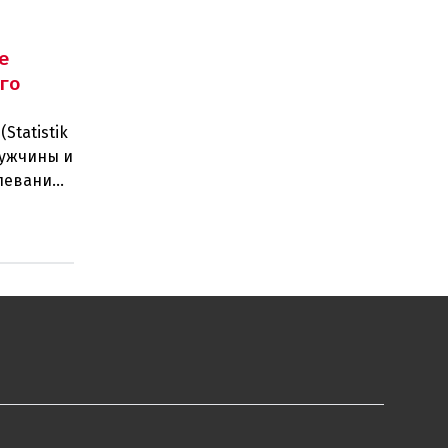
е
го
Statistik
мужчины и
леваний.