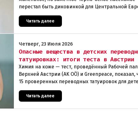
перестал быть диковинкой для Центральной Евр
последние годы он прочно обосновался в регион
теперь
Читать далее
Четверг, 23 Июля 2026
Опасные вещества в детских переводн
татуировках: итоги теста в Австрии
Химия на коже — тест, проведённый Рабочей па
Верхней Австрии (AK OÖ) и Greenpeace, показал, ч
15 проверенных переводных татуировок для дет
рекомендуются к использованию из-за содержа
Читать далее