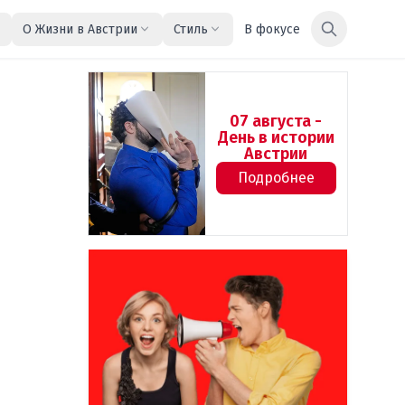
О Жизни в Австрии
Стиль
В фокусе
07 августа -
День в истории
Австрии
Подробнее