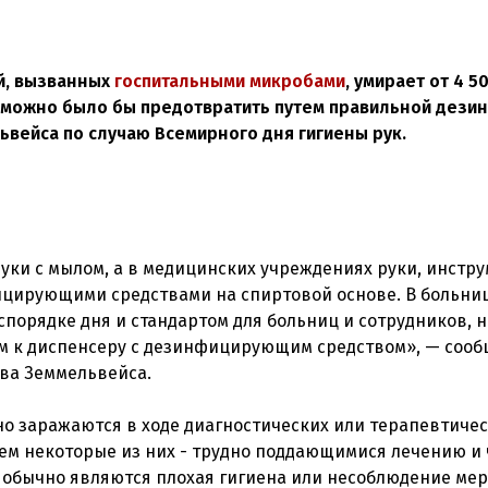
й, вызванных
госпитальными микробами
, умирает от 4 5
ти можно было бы предотвратить путем правильной дези
вейса по случаю Всемирного дня гигиены рук.
уки с мылом, а в медицинских учреждениях руки, инстр
цирующими средствами на спиртовой основе. В больниц
порядке дня и стандартом для больниц и сотрудников, н
ом к диспенсеру с дезинфицирующим средством», — соо
ва Земмельвейса.
но заражаются в ходе диагностических или терапевтиче
ем некоторые из них - трудно поддающимися лечению и 
обычно являются плохая гигиена или несоблюдение мер