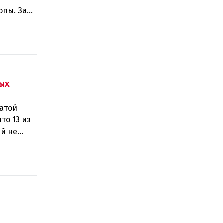
опы. За
е и
ых
латой
то 13 из
ей не