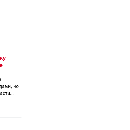
ку
е
в
дами, но
ласти
егионел