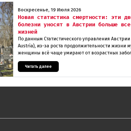
Воскресенье, 19 Июля 2026
Новая статистика смертности: эти дв
болезни уносят в Австрии больше все
жизней
По данным Статистического управления Австрии (
Austria), из-за роста продолжительности жизни 
женщины всё чаще умирают от возрастных забо
В прошлом году в Австрии скончались
Читать далее