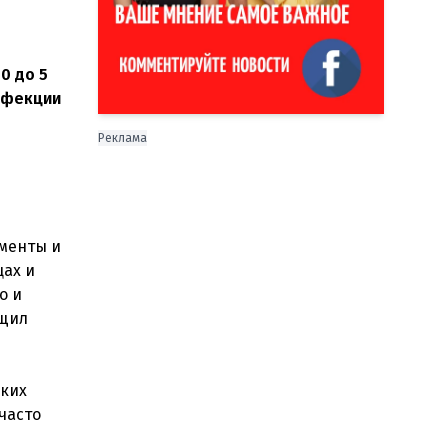
00 до 5
нфекции
Реклама
ументы и
ах и
о и
бщил
ских
часто