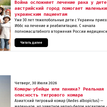
Война осложняет лечение рака у дете
австрийский город помогает маленьки
украинским пациентам
Уже 30 лет тяжелобольные дети с Украины прие
Иббс на лечение и реабилитацию. С начала
полномасштабного вторжения России медицинс
помощь на родине стала еще менее доступной.Т
Чернобыля
Читать далее
Четверг, 30 Июля 2026
Комары-убийцы или паника? Реальная
опасность тигрового комара
Азиатский тигровый комар (Aedes albopictus) —
маленькое, но заметное черно-белое насекомое