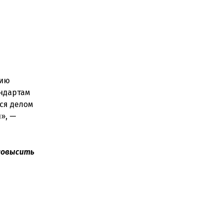
нию
ндартам
ся делом
», —
 повысить