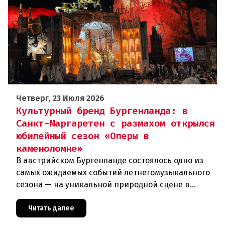
Четверг, 23 Июля 2026
Культурный бренд Бургенланда: в
Санкт-Маргаретен с размахом открылся
юбилейный сезон «Оперы в
каменоломне»
В австрийском Бургенланде состоялось одно из
самых ожидаемых событий летнегомузыкального
сезона — на уникальной природной сцене в
римской каменоломне Санкт-Маргаретен (St.
Margarethen) прошла грандиоз
Читать далее