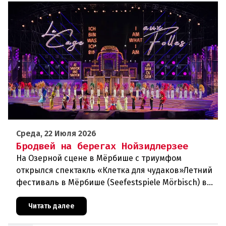
Среда, 22 Июля 2026
Бродвей на берегах Нойзидлерзее
На Озерной сцене в Мёрбише с триумфом
открылся спектакль «Клетка для чудаков»Летний
фестиваль в Мёрбише (Seefestspiele Mörbisch) в
очередной раз подтвердил свой
статусэкспериментальной и прогрессивной
Читать далее