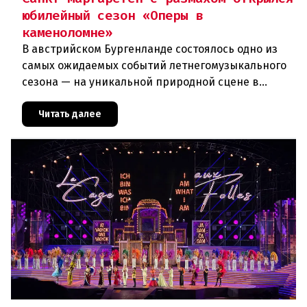
юбилейный сезон «Оперы в
каменоломне»
В австрийском Бургенланде состоялось одно из
самых ожидаемых событий летнегомузыкального
сезона — на уникальной природной сцене в
римской каменоломне Санкт-Маргаретен (St.
Margarethen) прошла грандиоз
Читать далее