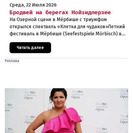
Среда, 22 Июля 2026
Бродвей на берегах Нойзидлерзее
На Озерной сцене в Мёрбише с триумфом
открылся спектакль «Клетка для чудаков»Летний
фестиваль в Мёрбише (Seefestspiele Mörbisch) в
очередной раз подтвердил свой
статусэкспериментальной и прогрессивной
Читать далее
Реклама