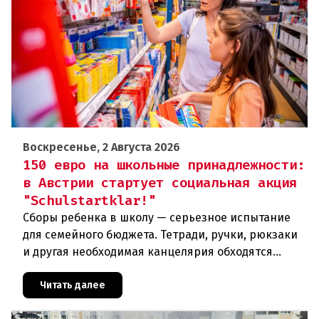
Воскресенье, 2 Августа 2026
150 евро на школьные принадлежности:
в Австрии стартует социальная акция
"Schulstartklar!"
Сборы ребенка в школу — серьезное испытание
для семейного бюджета. Тетради, ручки, рюкзаки
и другая необходимая канцелярия обходятся
родителям в круглую сумму. Чтобы поддержать
семьи с низкими доходам
Читать далее