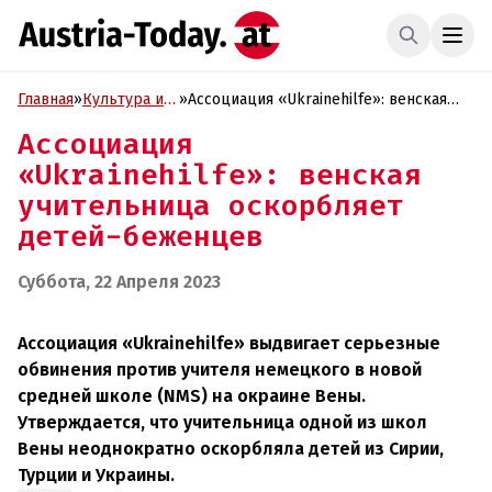
Главная
»
Культура и
»
Ассоциация «Ukrainehilfe»: венская
Образование
учительница оскорбляет детей-
Ассоциация
беженцев
«Ukrainehilfe»: венская
учительница оскорбляет
детей-беженцев
Суббота, 22 Апреля 2023
Ассоциация «Ukrainehilfe» выдвигает серьезные
обвинения против учителя немецкого в новой
средней школе (NMS) на окраине Вены.
Утверждается, что учительница одной из школ
Вены неоднократно оскорбляла детей из Сирии,
Турции и Украины.