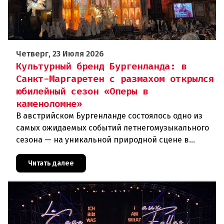
Четверг, 23 Июля 2026
Культурный бренд Бургенланда: в
Санкт-Маргаретен с размахом открылся
юбилейный сезон «Оперы в
каменоломне»
В австрийском Бургенланде состоялось одно из
самых ожидаемых событий летнегомузыкального
сезона — на уникальной природной сцене в
римской каменоломне Санкт-Маргаретен (St.
Margarethen) прошла грандиоз
Читать далее