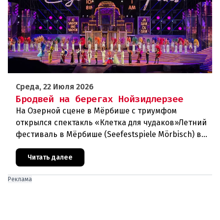
Среда, 22 Июля 2026
Бродвей на берегах Нойзидлерзее
На Озерной сцене в Мёрбише с триумфом
открылся спектакль «Клетка для чудаков»Летний
фестиваль в Мёрбише (Seefestspiele Mörbisch) в
очередной раз подтвердил свой
статусэкспериментальной и прогрессивной
Читать далее
Реклама