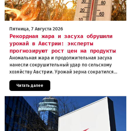
Пятница, 7 Августа 2026
Рекордная жара и засуха обрушили
урожай в Австрии: эксперты
прогнозируют рост цен на продукты
Аномальная жара и продолжительная засуха
нанесли сокрушительный удар по сельскому
хозяйству Австрии. Урожай зерна сократился
почти на пятую часть, а в некоторых регионах
потери достигают 80 процентов.
Читать далее