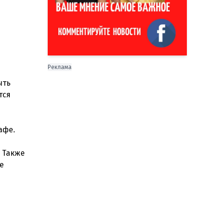
Реклама
ыть
тся
афе.
 Также
е