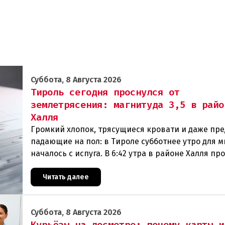
Суббота, 8 Августа 2026
Тироль сегодня проснулся от
землетрясения: магнитуда 3,5 в райо
Халля
Громкий хлопок, трясущиеся кровати и даже пр
падающие на пол: в Тироле субботнее утро для м
началось с испуга. В 6:42 утра в районе Халля п
землетрясение.Данные сейсмологовПо данны
Читать далее
Суббота, 8 Августа 2026
Курьёзы на досмотре: почему карты и