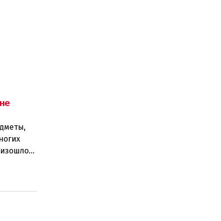
не
едметы,
ногих
роизошло