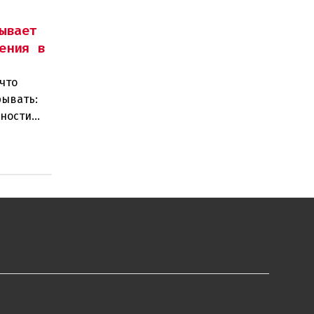
ывает
ения в
что
рывать:
нности
 замен