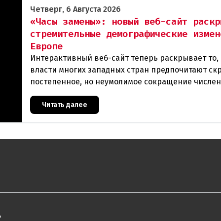
Четверг, 6 Августа 2026
«Часы замены»: новый веб-сайт раскр
стремительные демографические измен
Европе
Интерактивный веб-сайт теперь раскрывает то, 
власти многих западных стран предпочитают ск
постепенное, но неумолимое сокращение числе
населения европейского происхождения. «Часы
Читать далее
"