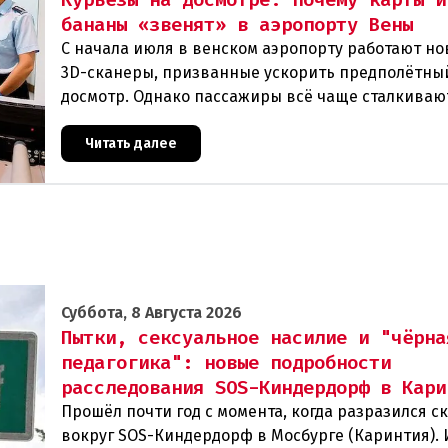
бананы «звенят» в аэропорту Вены
С начала июля в венском аэропорту работают н
3D-сканеры, призванные ускорить предполётны
досмотр. Однако пассажиры всё чаще сталкиваю
курьёзами: их багаж отправляют на дополнител
Читать далее
Суббота, 8 Августа 2026
Пытки, сексуальное насилие и "чёрна
педагогика": новые подробности
расследования SOS-Киндердорф в Кари
Прошёл почти год с момента, когда разразился с
вокруг SOS-Киндердорф в Мосбурге (Каринтия).