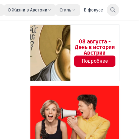
О Жизни в Австрии
Стиль
В фокусе
08 августа -
День в истории
Австрии
Подробнее