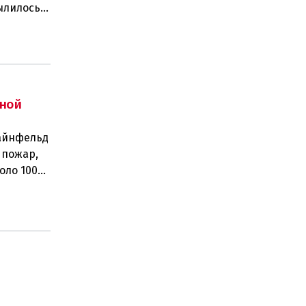
ылилось в
ной
тайнфельд
 пожар,
оло 100