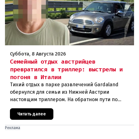
Суббота, 8 Августа 2026
Семейный отдых австрийцев
превратился в триллер: выстрелы и
погоня в Италии
Тихий отдых в парке развлечений Gardaland
обернулся для семьи из Нижней Австрии
настоящим триллером. На обратном пути по
автостраде между Вероной и Венецией их машина
подверглась обстрелу, за которым
Читать далее
Реклама