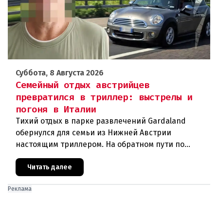
Суббота, 8 Августа 2026
Семейный отдых австрийцев
превратился в триллер: выстрелы и
погоня в Италии
Тихий отдых в парке развлечений Gardaland
обернулся для семьи из Нижней Австрии
настоящим триллером. На обратном пути по
автостраде между Вероной и Венецией их машина
подверглась обстрелу, за которым
Читать далее
Реклама