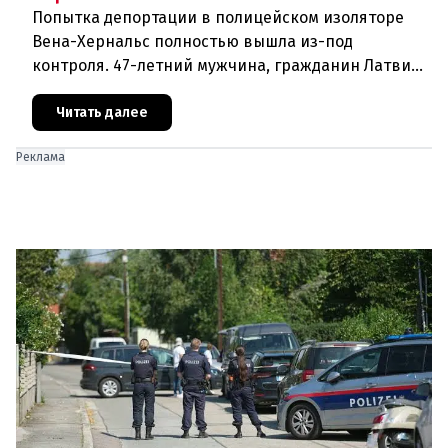
Попытка депортации в полицейском изоляторе
Вена-Хернальс полностью вышла из-под
контроля. 47-летний мужчина, гражданин Латвии,
уроженец Украины, ранее судимый за грабёж,
оказал ожесточённое сопротивле
Читать далее
Реклама