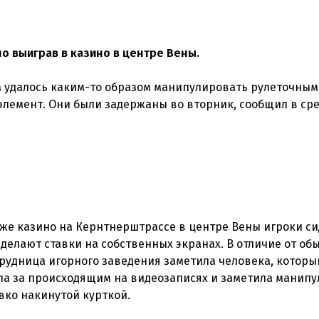
о выиграв в казино в центре Вены.
 удалось каким-то образом манипулировать рулеточным
элемент. Они были задержаны во вторник, сообщил в ср
аже казино на Кернтнерштрассе в центре Вены игроки си
 делают ставки на собственных экранах. В отличие от об
отрудница игорного заведения заметила человека, которы
а за происходящим на видеозаписях и заметила манипу
вко накинутой курткой.