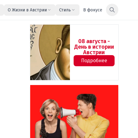
О Жизни в Австрии
Стиль
В фокусе
08 августа -
День в истории
Австрии
Подробнее