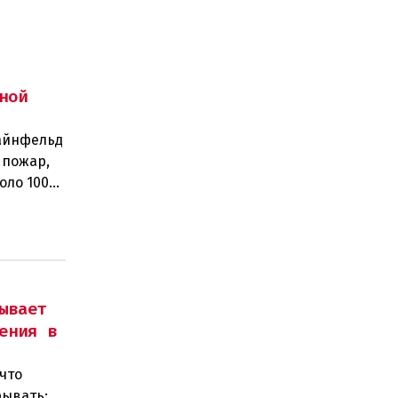
ной
тайнфельд
 пожар,
оло 100
ывает
ения в
что
рывать: