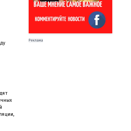
Реклама
еду
дят
ычных
й
ляции,