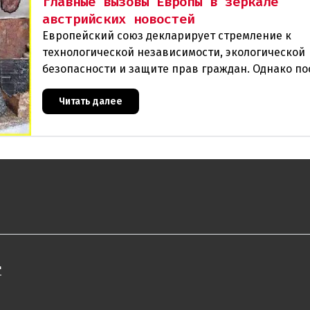
главные вызовы Европы в зеркале
австрийских новостей
Европейский союз декларирует стремление к
технологической независимости, экологической
безопасности и защите прав граждан. Однако п
события в Австрии и решение Брюсселя показыв
реальная п
Читать далее
"