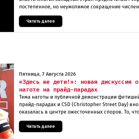
постепенное, но неумолимое сокращение числе
населения европейского происхождения. «Часы
Читать далее
Пятница, 7 Августа 2026
«Здесь же дети!»: новая дискуссия о
наготе на прайд-парадах
Тема наготы и публичной демонстрации фетише
прайд-парадах и CSD (Christopher Street Day) вн
оказалась в центре ожесточенных споров. То, чт
многих представителей ЛГБТК+ является выраж
Читать далее