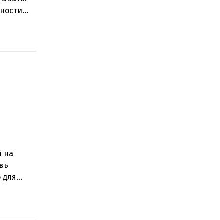
нности
 замен
й на
овь
о для
ением