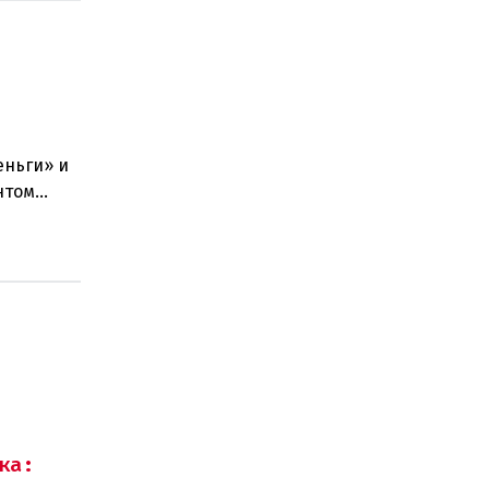
еньги» и
нтом
стра наук
ка: