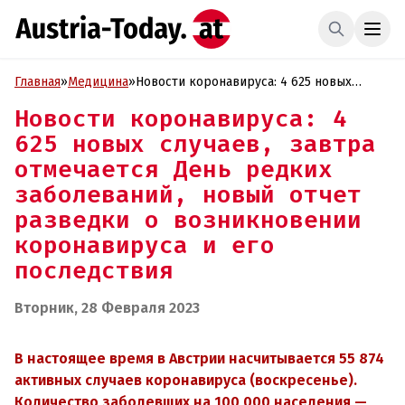
Главная
»
Медицина
»
Новости коронавируса: 4 625 новых
случаев, завтра отмечается День редких
Новости коронавируса: 4
заболеваний, новый отчет разведки о
625 новых случаев, завтра
возникновении коронавируса и его
последствия
отмечается День редких
заболеваний, новый отчет
разведки о возникновении
коронавируса и его
последствия
Вторник, 28 Февраля 2023
В настоящее время в Австрии насчитывается 55 874
активных случаев коронавируса (воскресенье
)
.
Количество заболевших на 100 000 населения
—