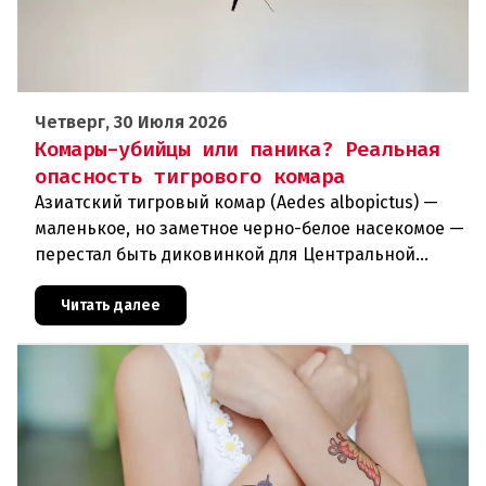
Четверг, 30 Июля 2026
Комары-убийцы или паника? Реальная
опасность тигрового комара
Азиатский тигровый комар (Aedes albopictus) —
маленькое, но заметное черно-белое насекомое —
перестал быть диковинкой для Центральной
Европы. За последние годы он прочно
обосновался в регионе и теперь
Читать далее