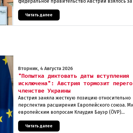
федеральное правительство Австрии взялось з
проблемы перегрева жилых помещений. В среду
Читать далее
Вторник, 4 Августа 2026
"Попытка диктовать даты вступления
исключена": Австрия тормозит перего
членстве Украины
Австрия заняла жесткую позицию относительно
перспектив расширения Европейского союза. М
европейским вопросам Клаудия Бауэр (ÖVP)
категорически исключила возможность ускорен
присоединения
Читать далее