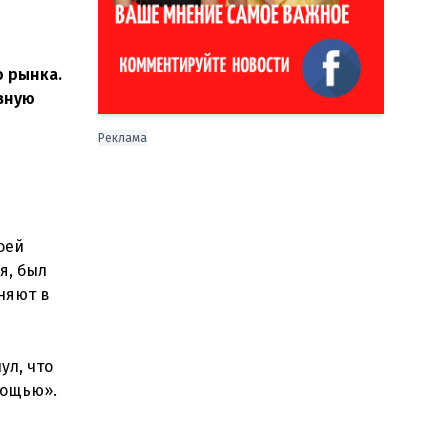
о рынка.
вную
Реклама
оей
я, был
няют в
ул, что
мощью».