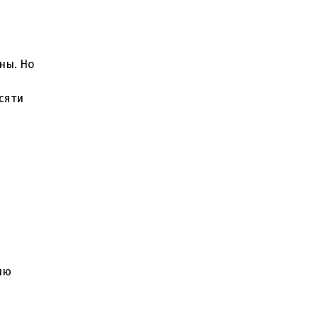
ны. Но
сяти
ию