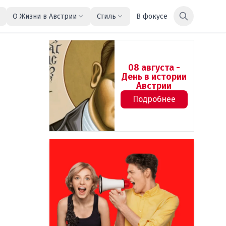
О Жизни в Австрии
Стиль
В фокусе
08 августа -
День в истории
Австрии
Подробнее