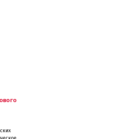
ового
ских
ическое