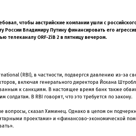
ебовал, чтобы австрийские компании ушли с российског
у России Владимиру Путину финансировать его агресси
ью телеканалу ORF-ZiB 2 в пятницу вечером.
national (RBI), в частности, подвергся давлению из-за св
кторов, включая генерального директора Йохана Штробл
ованным к санкциям. В настоящее время банк также обви
 солдатам. В RBI говорят, что это требуется по закону.
 вопросы, сказал Химинец. Однако в целом он подчеркн
нитарными проектами» и «финансово-экономической по