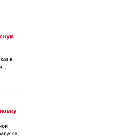
скую
каз в
м
изаций,
новку
ной
радусов,