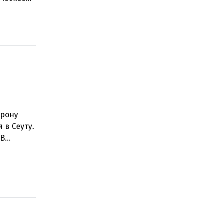
ные
орону
 в Сеуту.
.В