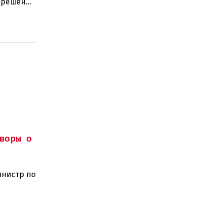
а решение
 н
воры о
инистр по
ного