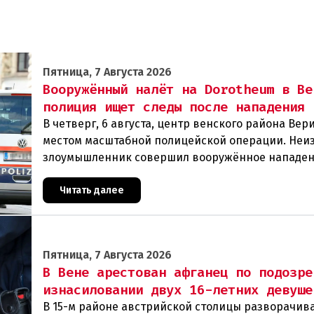
Пятница, 7 Августа 2026
Вооружённый налёт на Dorotheum в Ве
полиция ищет следы после нападения
В четверг, 6 августа, центр венского района Вери
местом масштабной полицейской операции. Неи
злоумышленник совершил вооружённое нападен
филиал знаменитого аукционного дома Dorotheu
Читать далее
Пятница, 7 Августа 2026
В Вене арестован афганец по подозре
изнасиловании двух 16-летних девуше
В 15-м районе австрийской столицы разворачив