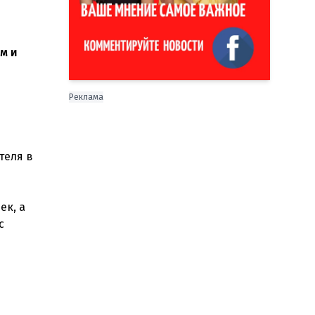
м и
Реклама
теля в
ек, а
с