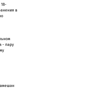
 18-
ранения в
но
льном
 - пару
му
замешан