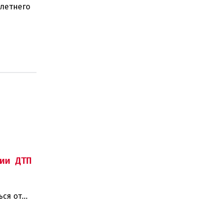
-летнего
олиции и
ии ДТП
ься от