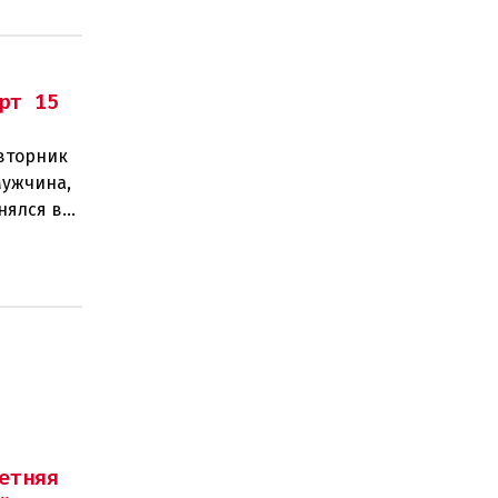
рт 15
 вторник
Мужчина,
нялся в
етняя