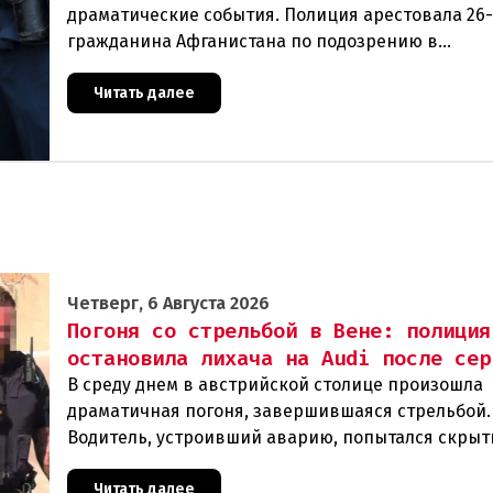
драматические события. Полиция арестовала 26
гражданина Афганистана по подозрению в
изнасиловании двух 16-летних девушек.Вызов п
задер
Читать далее
Четверг, 6 Августа 2026
Погоня со стрельбой в Вене: полиция
остановила лихача на Audi после сер
В среду днем в австрийской столице произошла
драматичная погоня, завершившаяся стрельбой.
Водитель, устроивший аварию, попытался скрыт
полиции, спровоцировав несколько новых
столкновений.Что слу
Читать далее