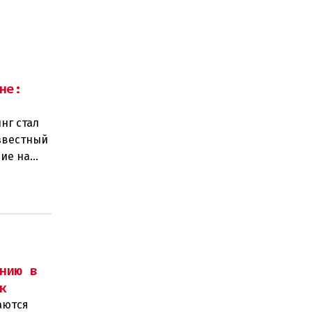
не:
нг стал
звестный
ие на
нию в
к
аются