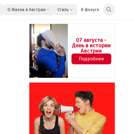
О Жизни в Австрии
Стиль
В фокусе
07 августа -
День в истории
Австрии
Подробнее