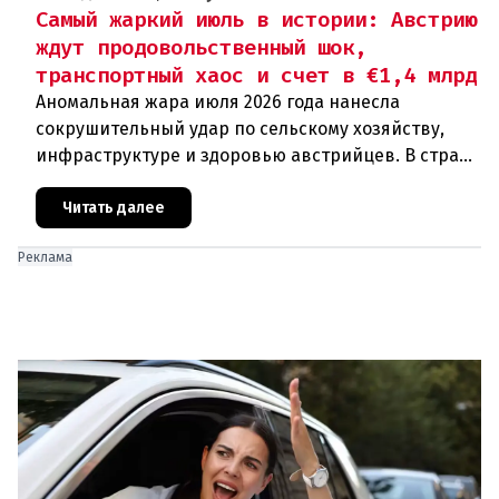
Самый жаркий июль в истории: Австрию
ждут продовольственный шок,
транспортный хаос и счет в €1,4 млрд
Аномальная жара июля 2026 года нанесла
сокрушительный удар по сельскому хозяйству,
инфраструктуре и здоровью австрийцев. В стране
фиксируются исторические температурные
максимумы, массовая гибель урож
Читать далее
Реклама