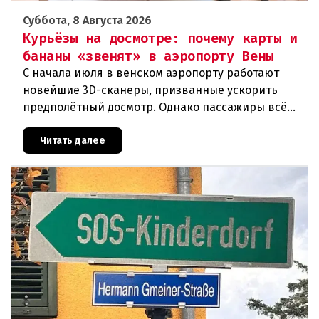
Суббота, 8 Августа 2026
Курьёзы на досмотре: почему карты и
бананы «звенят» в аэропорту Вены
С начала июля в венском аэропорту работают
новейшие 3D-сканеры, призванные ускорить
предполётный досмотр. Однако пассажиры всё
чаще сталкиваются с курьёзами: их багаж
отправляют на дополнительную пров
Читать далее