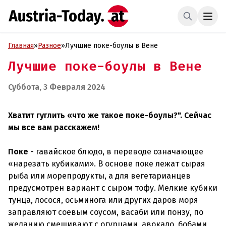
Главная
»
Разное
»
Лучшие поке-боулы в Вене
Лучшие поке-боулы в Вене
Суббота, 3 Февраля 2024
Хватит гуглить «что же такое поке-боулы?". Сейчас
мы все вам расскажем!⠀
Поке
- гавайское блюдо, в переводе означающее
«нарезать кубиками». В основе поке лежат сырая
рыба или морепродукты, а для вегетарианцев
предусмотрен вариант с сыром тофу. Мелкие кубики
тунца, лосося, осьминога или других даров моря
заправляют соевым соусом, васаби или понзу, по
желанию смешивают с огурцами, авокадо, бобами