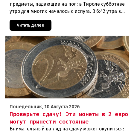
предметы, падающие на пол: в Тироле субботнее
утро для многих началось с испуга. В 6:42 утра в
районе Халля произошло землетрясение.Данные
сейсмологовПо данны
Читать далее
Понедельник, 10 Августа 2026
Проверьте сдачу! Эти монеты в 2 евро
могут принести состояние
Внимательный взгляд на сдачу может окупиться: