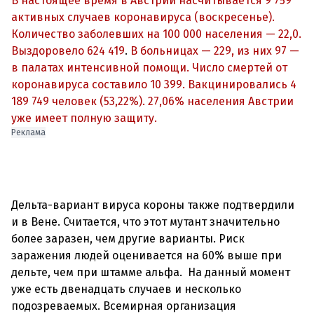
В настоящее время в Австрии насчитывается 9 759
активных случаев коронавируса (воскресенье
).
Количество заболевших на 100 000 населения
— 22,
0.
Выздоровело 624 419
.
В больницах — 229,
из них 97
—
в палатах интенсивной помощи. Число смертей от
коронавируса составило 10 399.
В
акцинировались 4
189 749
человек (53,22%). 27,
06
% населения Австрии
уже имеет полную защиту.
Реклама
Дельта-вариант вируса короны также подтвердили
и в Вене. Считается, что этот мутант значительно
более заразен, чем другие варианты. Риск
заражения людей оценивается на 60% выше при
дельте, чем при штамме альфа. На данный момент
уже есть двенадцать случаев и несколько
подозреваемых. Всемирная организация