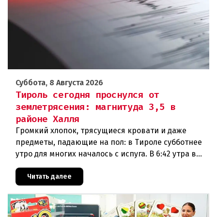
Суббота, 8 Августа 2026
Тироль сегодня проснулся от
землетрясения: магнитуда 3,5 в
районе Халля
Громкий хлопок, трясущиеся кровати и даже
предметы, падающие на пол: в Тироле субботнее
утро для многих началось с испуга. В 6:42 утра в
районе Халля произошло землетрясение.Данные
сейсмологовПо данны
Читать далее