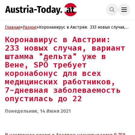
Главная
»
Разное
»
Коронавирус в Австрии: 233 новых случая,
вариант штамма "дельта" уже в Вене, SPÖ
Коронавирус в Австрии:
требует коронабонус для всех медицинских
233 новых случая, вариант
работников, 7-дневная заболеваемость
опустилась до 22
штамма "дельта" уже в
Вене, SPÖ требует
коронабонус для всех
медицинских работников,
7-дневная заболеваемость
опустилась до 22
Понедельник, 14 Июня 2021