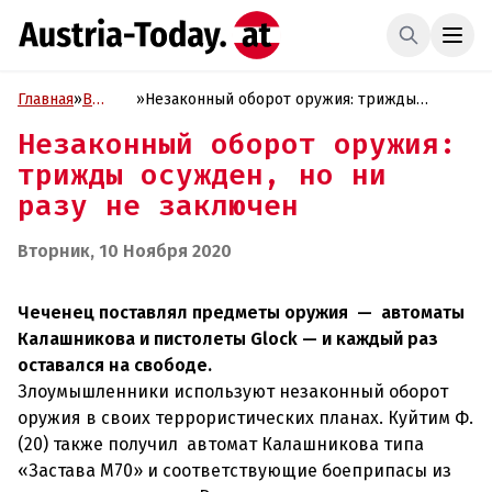
Главная
»
В
»
Незаконный оборот оружия: трижды
фокусе
осужден, но ни разу не заключен
Незаконный оборот оружия:
трижды осужден, но ни
разу не заключен
Вторник, 10 Ноября 2020
Чеченец поставлял предметы оружия
—
автоматы
Калашникова и пистолеты Glock
—
и каждый раз
оставался на свободе.
Злоумышленники используют незаконный оборот
оружия в своих террористических планах. Куйтим Ф.
(20) также получил автомат Калашникова типа
«Застава М70» и соответствующие боеприпасы из