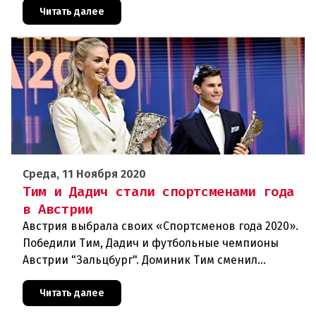
интернете с использованием искус
Читать далее
Среда, 11 Ноября 2020
Тим и Дадич стали спортсменами года
в Австрии
Австрия выбрала своих «Спортсменов года 2020».
Победили Тим, Дадич и футбольные чемпионы
Австрии "Зальцбург". Доминик Тим сменил
постоянного победителя Марселя Хиршера в
ранге Спортсмена года. На выбо
Читать далее