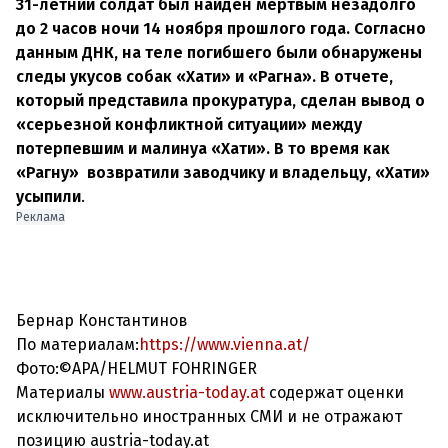
31-летний солдат был найден мертвым незадолго
до 2 часов ночи 14 ноября прошлого года. Согласно
данным ДНК, на теле погибшего были обнаружены
следы укусов собак «Хати» и «Рагна». В отчете,
который представила прокуратура, сделан вывод о
«серьезной конфликтной ситуации» между
потерпевшим и малинуа «Хати». В то время как
«Рагну» возвратили заводчику и владельцу, «Хати»
усыпили
Реклама
Бернар Константинов
По материалам:
https://www.vienna.at/
Фото:©APA/HELMUT FOHRINGER
Материалы
www.austria-today.at
содержат оценки
исключительно иностранных СМИ и не отражают
позицию austria-today.at