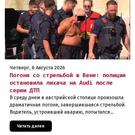
Четверг, 6 Августа 2026
Погоня со стрельбой в Вене: полиция
остановила лихача на Audi после
серии ДТП
В среду днем в австрийской столице произошла
драматичная погоня, завершившаяся стрельбой.
Водитель, устроивший аварию, попытался
скрыться от полиции, спровоцировав несколько
новых столкновений.Что слу
Читать далее