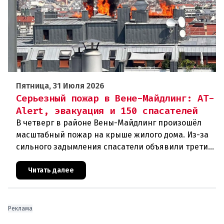
Пятница, 31 Июля 2026
Серьезный пожар в Вене-Майдлинг: AT-
Alert, эвакуация и 150 спасателей
В четверг в районе Вены-Майдлинг произошёл
масштабный пожар на крыше жилого дома. Из-за
сильного задымления спасатели объявили третий
уровень тревоги и задействовали 36 единиц
техники. Огонь удалось п
Читать далее
Реклама