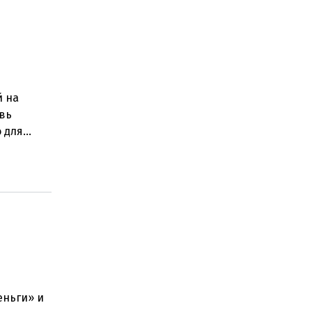
й на
овь
о для
ением
еньги» и