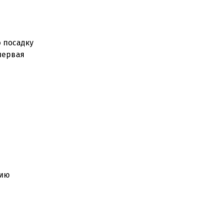
 посадку
первая
цию