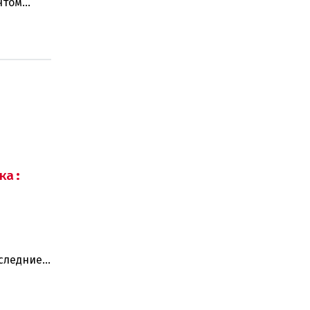
нтом
стра наук
ка:
оследние
ают: