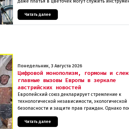
даже платья в цветочек могут служить инструме
пропаганды. Оппоненты требуют ответа от мини
Читать далее
Понедельник, 3 Августа 2026
Цифровой монополизм, гормоны и слеж
главные вызовы Европы в зеркале
австрийских новостей
Европейский союз декларирует стремление к
технологической независимости, экологической
безопасности и защите прав граждан. Однако п
события в Австрии и решение Брюсселя показыв
реальная п
Читать далее