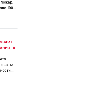
 пожар,
оло 100
ывает
ения в
что
рывать:
нности
 замен