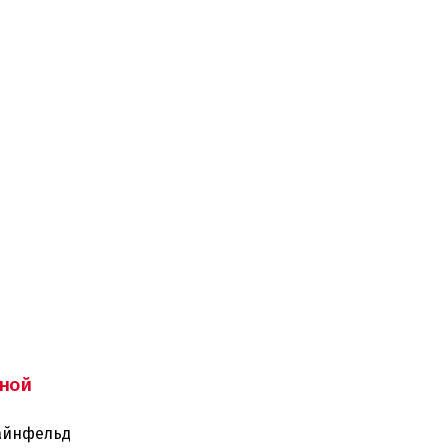
ной
тайнфельд