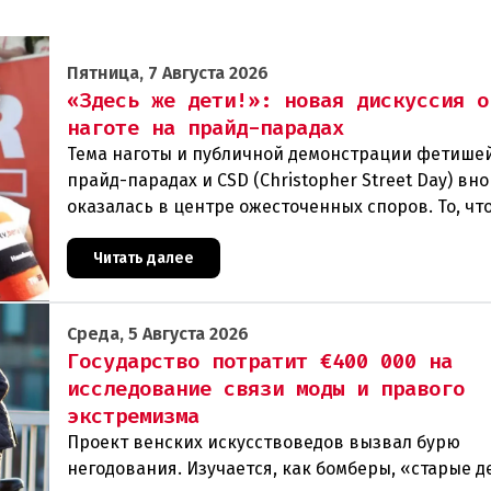
Пятница, 7 Августа 2026
«Здесь же дети!»: новая дискуссия о
наготе на прайд-парадах
Тема наготы и публичной демонстрации фетише
прайд-парадах и CSD (Christopher Street Day) вн
оказалась в центре ожесточенных споров. То, чт
многих представителей ЛГБТК+ является выраж
Читать далее
Среда, 5 Августа 2026
Государство потратит €400 000 на
исследование связи моды и правого
экстремизма
Проект венских искусствоведов вызвал бурю
негодования. Изучается, как бомберы, «старые д