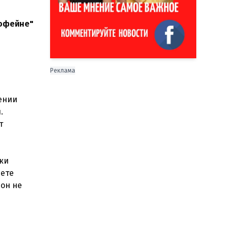
кофейне"
Реклама
ении
.
т
шки
лете
 он не