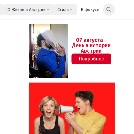
О Жизни в Австрии
Стиль
В фокусе
07 августа -
День в истории
Австрии
Подробнее