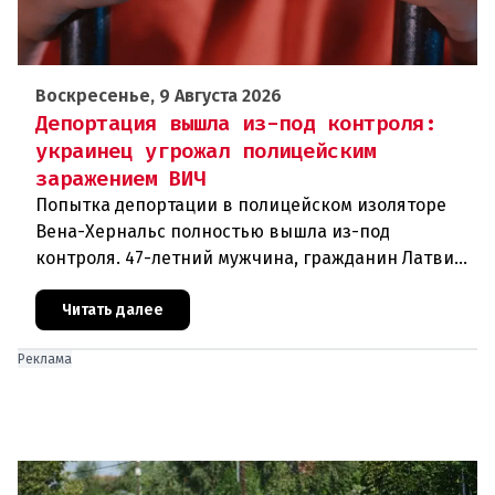
Воскресенье, 9 Августа 2026
Депортация вышла из-под контроля:
украинец угрожал полицейским
заражением ВИЧ
Попытка депортации в полицейском изоляторе
Вена-Хернальс полностью вышла из-под
контроля. 47-летний мужчина, гражданин Латвии,
уроженец Украины, ранее судимый за грабёж,
оказал ожесточённое сопротивле
Читать далее
Реклама