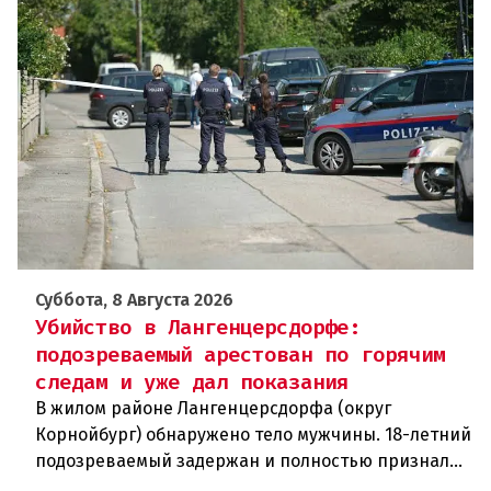
Суббота, 8 Августа 2026
Убийство в Лангенцерсдорфе:
подозреваемый арестован по горячим
следам и уже дал показания
В жилом районе Лангенцерсдорфа (округ
Корнойбург) обнаружено тело мужчины. 18-летний
подозреваемый задержан и полностью признал
свою вину. По данным следствия, преступление