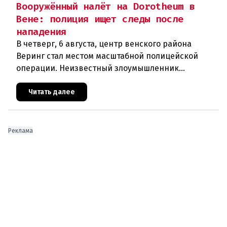
Вооружённый налёт на Dorotheum в
Вене: полиция ищет следы после
нападения
В четверг, 6 августа, центр венского района
Веринг стал местом масштабной полицейской
операции. Неизвестный злоумышленник
совершил вооружённое нападение на филиал
знаменитого аукционного дома Dorotheu
Читать далее
Реклама