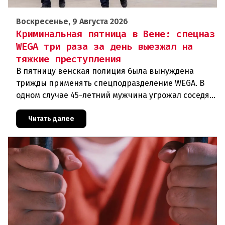
Воскресенье, 9 Августа 2026
Криминальная пятница в Вене: спецназ
WEGA три раза за день выезжал на
тяжкие преступления
В пятницу венская полиция была вынуждена
трижды применять спецподразделение WEGA. В
одном случае 45-летний мужчина угрожал соседям
кухонным ножом, в другом — 68-летний брат
набросился на родственника
Читать далее