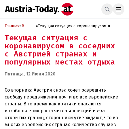
Главная
»
В
»
Текущая ситуация с коронавирусом в
фокусе
соседних с Австрией странах и популярных
Текущая ситуация с
местах отдыха
коронавирусом в соседних
с Австрией странах и
популярных местах отдыха
Пятница, 12 Июня 2020
Со вторника Австрия снова хочет разрешить
свободу передвижения почти во все европейские
страны. В то время как критики опасаются
возобновления роста числа инфекций из-за
открытых границ, сторонники утверждают, что во
многих европейских странах количество случаев