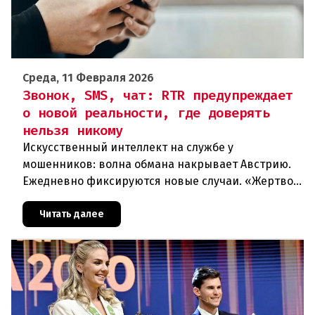
Среда, 11 Февраля 2026
Звонок, SMS, чат: RTR предупреждает
о новой реальности, где доверять
нельзя никому
Искусственный интеллект на службе у
мошенников: волна обмана накрывает Австрию.
Ежедневно фиксируются новые случаи. «Жертвой
может стать каждый». Мошеннические схемы в
интернете с использованием искус
Читать далее