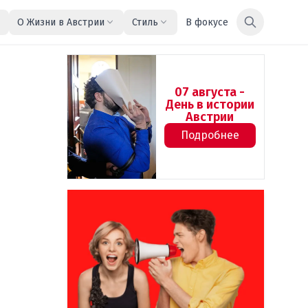
О Жизни в Австрии
Стиль
В фокусе
07 августа -
День в истории
Австрии
Подробнее