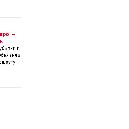
тов.
вро —
ь
убытки и
объявила
аршруту