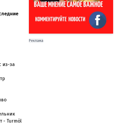
следние
Реклама
 из-за
тр
иво
ельник
 - Turmöl