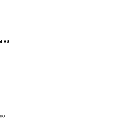
ы на
ию