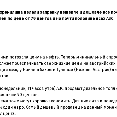
хранилища делали заправку дешевле и дешевле все по
ен по цене от 79 центов и на почти половине всех АЗС
кими потрясла цену на нефть. Теперь минимальный спрос
лжает обеспечивать сверхнизкие цены на австрийских
нции между Нойленгбахом и Тульном (Нижняя Австрия) ли
тов .
понедельник, 11 часов утра) АЗС продают дизельное топл
а меньше 90 центов.
емя тоже могут хорошо экономить. Для них литр в понед
ем один евро. Самый дешевый продавец на данный момент
7 цента.