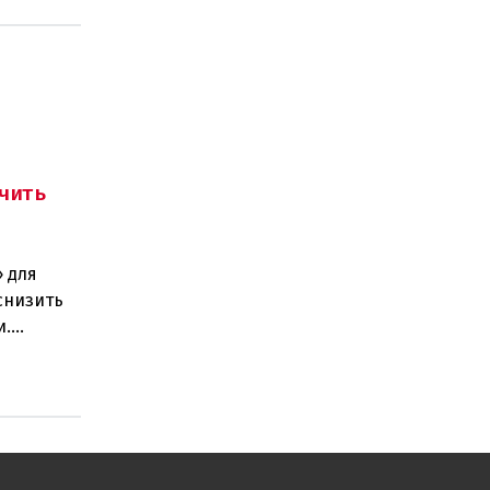
чить
 для
снизить
и.
ано