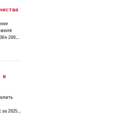
чества
ынке
 июля
364 200
рабо
 в
волить
 за 2025