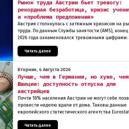
Рынок труда Австрии бьет тревогу:
рекордная безработица, кризис учени
и «проблема предложения»
Австрия столкнулась с затяжным кризисом на р
труда. По данным Службы занятости (AMS), конец
2026 года ознаменовался тревожными цифрами: 
человек официально зарегистрированы как без
Читать далее
Вторник, 4 Августа 2026
Лучше, чем в Германии, но хуже, чем
Швеции: доступность отпуска для
австрийцев
Почти 18% населения Австрии не могут себе поз
провести неделю вдали от дома. Таковы данные
европейского статистического агентства Eurostat
год. И хотя ситуация в стране выглядит лучше ср
Читать далее