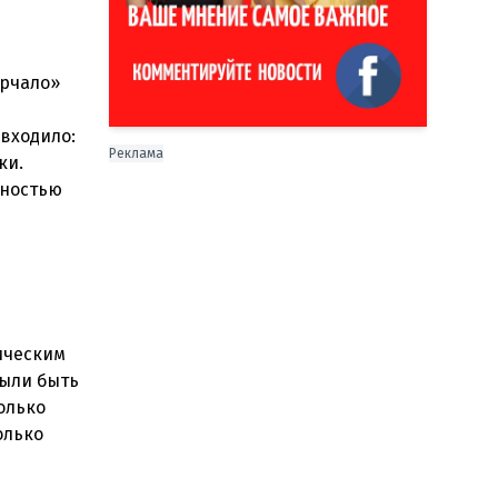
орчало»
 входило:
Реклама
ки.
лностью
ическим
были быть
только
олько