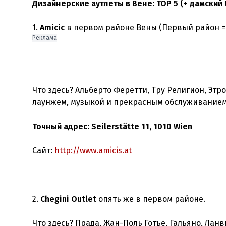
Дизайнерские аутлеты в Вене: ТОР 5 (+ дамский 
1.
Amicic
Реклама
Что здесь? Альберто Феретти, Тру Религион, Этро
лаунжем, музыкой и прекрасным обслуживанием
Точный адрес: Seilerstätte 11, 1010 Wien
Сайт:
http://www.amicis.at
2.
Chegini Outlet
опять же в первом районе.
Что здесь? Прада, Жан-Поль Готье, Гальяно, Лан