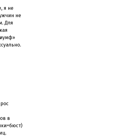
, я не
мужчин не
м. Для
цкая
риумф»
ксуально.
прос
ков в
ики+бюст)
иц.