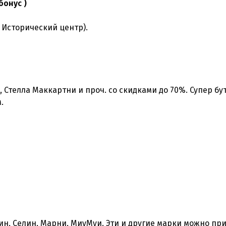
бонус )
, Стелла Маккартни и проч. со скидками до 70%. Супер бу
.
вин, Селин, Марни, МиуМуи. Эти и другие марки можно пр