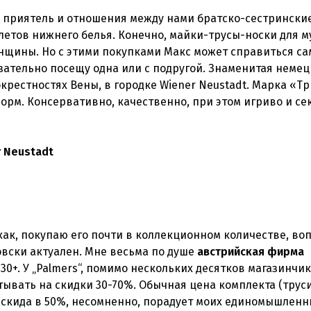
 приятель и отношения между нами братско-сестринские
летов нижнего белья. Конечно, майки-трусы-носки для 
нщины. Но с этими покупками Макс может справиться са
язательно посещу одна или с подругой. Знаменитая неме
окрестностях Вены, в городке Wiener Neustadt. Марка «Т
рм. Консервативно, качественно, при этом игриво и се
r Neustadt
 как, покупаю его почти в коллекционном количестве, во
овски актуален. Мне весьма по душе
австрийская фирма
30+. У „Palmers“, помимо нескольких десятков магазинчи
итывать на скидки 30-70%. Обычная цена комплекта (трус
 скида в 50%, несомненно, порадует моих единомышленн