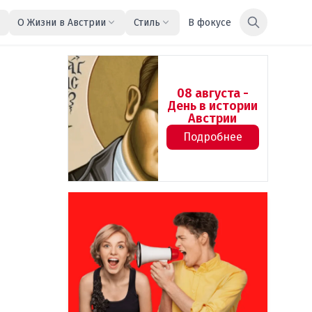
О Жизни в Австрии
Стиль
В фокусе
08 августа -
День в истории
Австрии
Подробнее