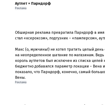
Аутлет = Парндорф
Реклама
Обширная реклама превратила Парндорф в имя 
стал «ксероксом», подгузник – «памперсом», ау
Макс (о, мужчины!) не хотел тратить целый ден
на неопределенное шатание по магазинам. Ведь 
король аутлетов был исключен из списка целей 
бюджетно добавился параметр локации – Вена и
показало, что Парндорф, конечно, самый большой
Реклама