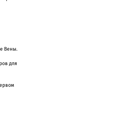
е Вены.
ров для
первом