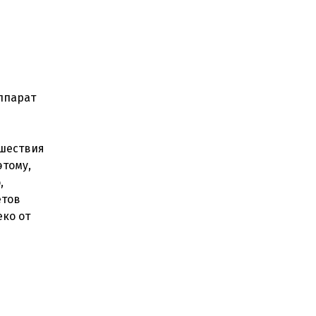
ппарат
ешествия
этому,
,
етов
еко от