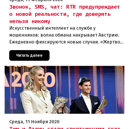
Звонок, SMS, чат: RTR предупреждает
о новой реальности, где доверять
нельзя никому
Искусственный интеллект на службе у
мошенников: волна обмана накрывает Австрию.
Ежедневно фиксируются новые случаи. «Жертвой
может стать каждый». Мошеннические схемы в
интернете с использованием искус
Читать далее
Среда, 11 Ноября 2020
Тим и Дадич стали спортсменами года