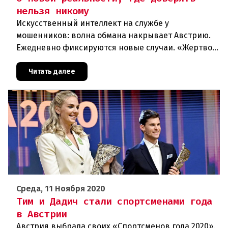
нельзя никому
Искусственный интеллект на службе у
мошенников: волна обмана накрывает Австрию.
Ежедневно фиксируются новые случаи. «Жертвой
может стать каждый». Мошеннические схемы в
интернете с использованием искус
Читать далее
Среда, 11 Ноября 2020
Тим и Дадич стали спортсменами года
в Австрии
Австрия выбрала своих «Спортсменов года 2020».