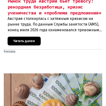
Рынок труда Австрии бьет тревогу:
рекордная безработица, кризис
ученичества и «проблема предложения»
Австрия столкнулась с затяжным кризисом на
рынке труда. По данным Службы занятости (AMS),
конец июля 2026 года ознаменовался тревожными
цифрами: 364 200 человек официально
зарегистрированы как безрабо
Читать далее
Реклама